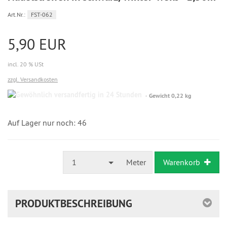
Art.Nr.:
FST-062
5,90 EUR
incl. 20 % USt
zzgl. Versandkosten
Gewöhnlich
Gewicht 0,22 kg
versandfertig
in
24
Auf Lager nur noch: 46
Stunden
1
Meter
Warenkorb
PRODUKTBESCHREIBUNG