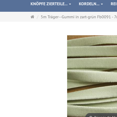
KNÖPFE ZIERTEILE...
KORDELN...
RE
Startseite
5m Träger--Gummi in zart-grün Fb0091 -