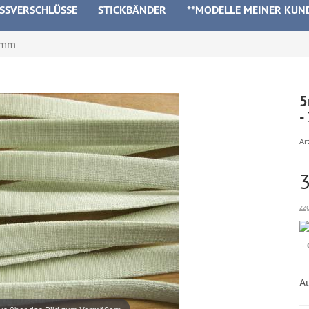
ISSVERSCHLÜSSE
STICKBÄNDER
**MODELLE MEINER KUN
 7mm
5
-
Art
zz
Au