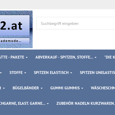
TTE - PAKETE
ABVERKAUF - SPITZEN, STOFFE...
"DIE
STOFFE
SPITZEN ELASTISCH
SPITZEN UNELASTI
ÖR
BÜGELBÄNDER
GUMMI GUMMIS
WÄSCHESCH
HGARNE, ELAST. GARNE...
ZUBEHÖR NADELN KURZWAREN..