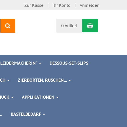
Zur Kasse
Ihr Konto
Anmelden
Warenkorb
Suchen
0 Artikel
 KLEIDERMACHERIN"
DESSOUS-SET-SLIPS
SCH
ZIERBORTEN, RÜSCHEN...
MUCK
APPLIKATIONEN
.
BASTELBEDARF