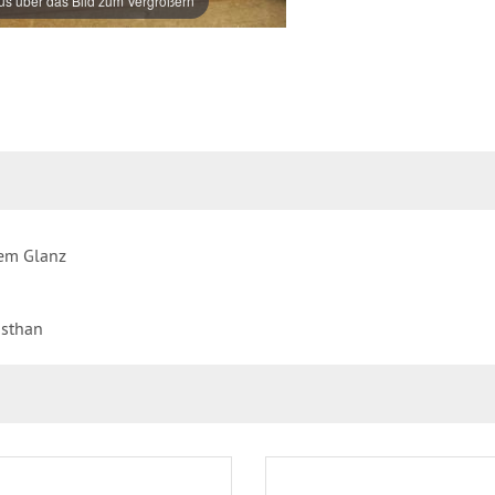
s über das Bild zum Vergrößern
lem Glanz
asthan