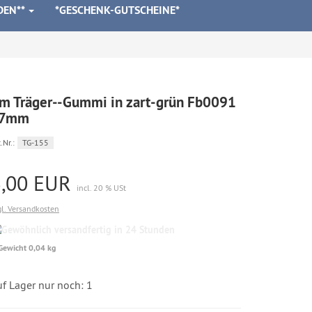
DEN**
*GESCHENK-GUTSCHEINE*
m Träger--Gummi in zart-grün Fb0091
 7mm
.Nr.:
TG-155
3,00 EUR
incl. 20 % USt
gl. Versandkosten
Gewöhnlich
versandfertig
Gewicht 0,04 kg
in
24
Stunden
f Lager nur noch: 1