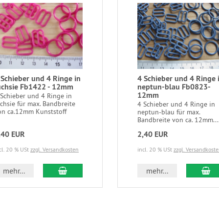
 Schieber und 4 Ringe in
4 Schieber und 4 Ringe 
uchsie Fb1422 - 12mm
neptun-blau Fb0823-
12mm
 Schieber und 4 Ringe in
uchsie für max. Bandbreite
4 Schieber und 4 Ringe in
on ca.12mm Kunststoff
neptun-blau für max.
Bandbreite von ca. 12mm...
,40 EUR
2,40 EUR
cl. 20 % USt
zzgl. Versandkosten
incl. 20 % USt
zzgl. Versandkost
In den Warenkorb
In
mehr...
mehr...