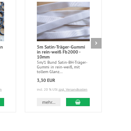
in
5m Satin-Träger-Gummi
BH-V
in rein-weiß Fb2000 -
grü
10mm
1 BH
je 3
5m/1 Bund Satin-BH-Träger-
(etwa
Gummi in rein-weiß, mit
tollem Glanz...
3,30 EUR
1,1
en
incl. 20 % USt
zzgl. Versandkosten
incl.
 den Warenkorb
In den Warenkorb
mehr...
m