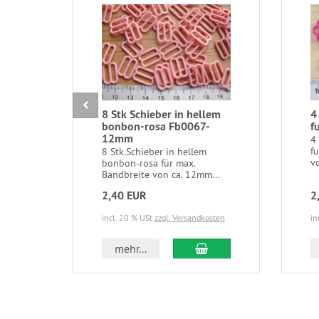
8 Stk Schieber in hellem
4
bonbon-rosa Fb0067-
f
12mm
4
f
8 Stk.Schieber in hellem
v
bonbon-rosa für max.
Bandbreite von ca. 12mm...
2,40 EUR
2
incl. 20 % USt
zzgl. Versandkosten
in
In den Warenkorb
mehr...