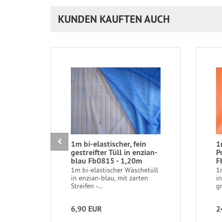
KUNDEN KAUFTEN AUCH
1m bi-elastischer, fein
1
gestreifter Tüll in enzian-
P
blau Fb0815 - 1,20m
F
1m bi-elastischer Wäschetüll
1
in enzian-blau, mit zarten
in
Streifen -...
gr
6,90 EUR
2