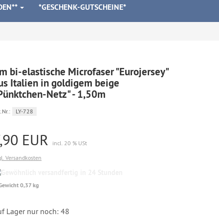
DEN**
*GESCHENK-GUTSCHEINE*
m bi-elastische Microfaser "Eurojersey"
us Italien in goldigem beige
Pünktchen-Netz" - 1,50m
.Nr.:
LY-728
7,90 EUR
incl. 20 % USt
gl. Versandkosten
Gewöhnlich
versandfertig
Gewicht 0,37 kg
in
24
Stunden
uf Lager nur noch: 48