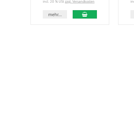
incl. 20 % USt
zzgl. Versandkosten
in
In den Warenkorb
mehr...