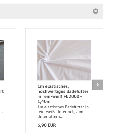
1m elastisches,
1m W
rt
hochwertiges Badefutter
rot
in rein-weiß Fb2000 -
1m f
1,40m
kirsc
unela
1m elastisches Badefutter in
..
rein-weiß - Interlock, zum
Unterfüttern...
6,90 EUR
7,9