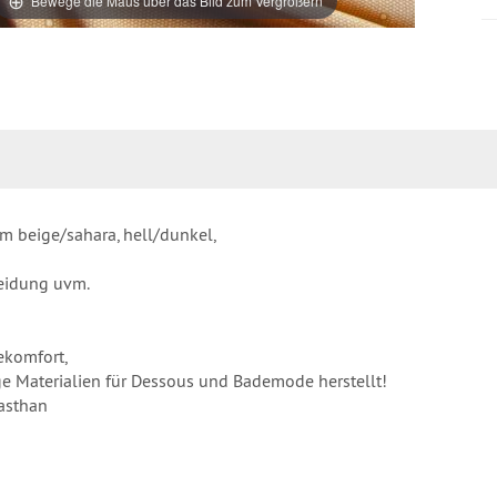
Bewege die Maus über das Bild zum Vergrößern
em beige/sahara, hell/dunkel,
leidung uvm.
ekomfort,
ige Materialien für Dessous und Bademode herstellt!
asthan