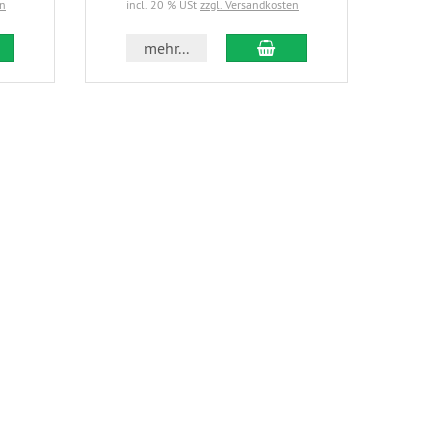
en
incl. 20 % USt
zzgl. Versandkosten
incl.
 den Warenkorb
In den Warenkorb
mehr...
m