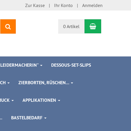
Zur Kasse
Ihr Konto
Anmelden
Warenkorb
Suchen
0 Artikel
 KLEIDERMACHERIN"
DESSOUS-SET-SLIPS
SCH
ZIERBORTEN, RÜSCHEN...
MUCK
APPLIKATIONEN
.
BASTELBEDARF