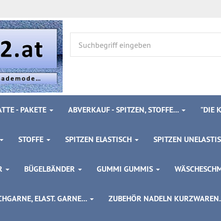
TTE - PAKETE
ABVERKAUF - SPITZEN, STOFFE...
"DIE
STOFFE
SPITZEN ELASTISCH
SPITZEN UNELASTI
ÖR
BÜGELBÄNDER
GUMMI GUMMIS
WÄSCHESCH
HGARNE, ELAST. GARNE...
ZUBEHÖR NADELN KURZWAREN..