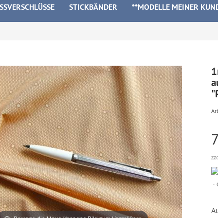
ISSVERSCHLÜSSE
STICKBÄNDER
**MODELLE MEINER KUN
1
a
"
Art
zz
A