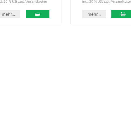
cl. 20 % USt
zzgl. Versandkosten
incl. 20 % USt
zzgl. Versandkost
In den Warenkorb
In
mehr...
mehr...