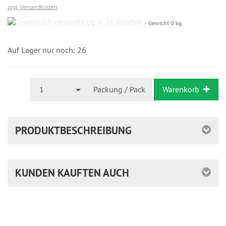
zzgl. Versandkosten
Gewöhnlich
Gewicht 0 kg
versandfertig
in
24
Auf Lager nur noch: 26
Stunden
1
Packung / Pack
Warenkorb
PRODUKTBESCHREIBUNG
KUNDEN KAUFTEN AUCH