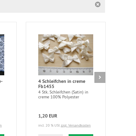
e-
4 Schleifchen in creme
1m F
Fb1455
amar
Fb1
4 Stk. Schleifchen (Satin) in
creme 100% Polyester
1m e
amara
weich
1,20 EUR
6,6
en
incl. 20 % USt
zzgl. Versandkosten
incl.