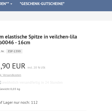
DEN**
*GESCHENK-GUTSCHEINE*
m elastische Spitze in veilchen-lila
b0046 - 16cm
.Nr.:
ESP-1399
3,90 EUR
incl. 20 % USt
gl. Versandkosten
Gewöhnlich
versandfertig
Gewicht 0,03 kg
in
24
Stunden
uf Lager nur noch: 112