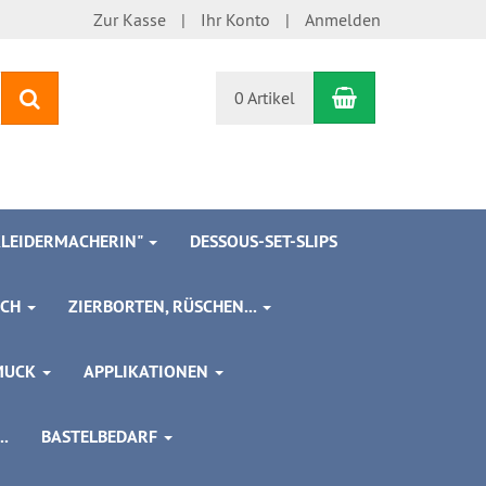
Zur Kasse
Ihr Konto
Anmelden
Warenkorb
Suchen
0 Artikel
 KLEIDERMACHERIN"
DESSOUS-SET-SLIPS
SCH
ZIERBORTEN, RÜSCHEN...
MUCK
APPLIKATIONEN
.
BASTELBEDARF