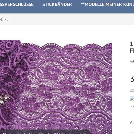
ISSVERSCHLÜSSE
STICKBÄNDER
**MODELLE MEINER KUN
 - ...
1
F
Art
zz
A