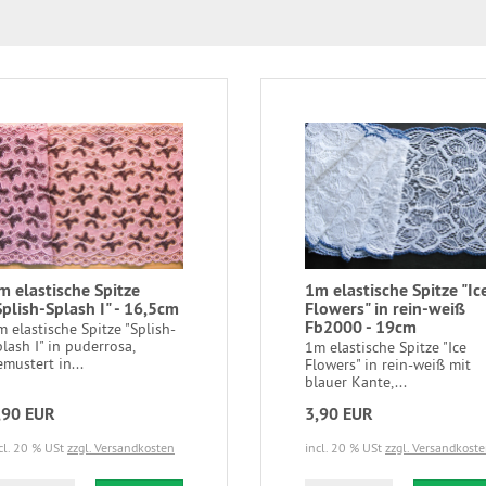
m elastische Spitze
1m elastische Spitze "Ic
Splish-Splash I" - 16,5cm
Flowers" in rein-weiß
Fb2000 - 19cm
 elastische Spitze "Splish-
lash I" in puderrosa,
1m elastische Spitze "Ice
mustert in...
Flowers" in rein-weiß mit
blauer Kante,...
,90 EUR
3,90 EUR
cl. 20 % USt
zzgl. Versandkosten
incl. 20 % USt
zzgl. Versandkost