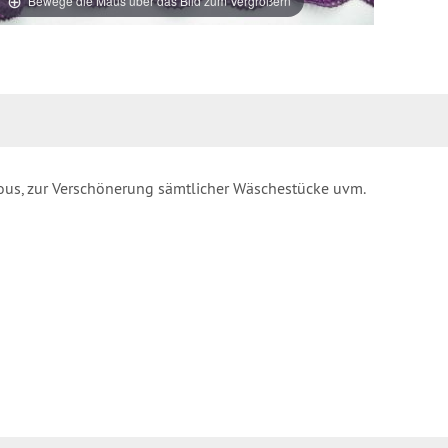
Bewege die Maus über das Bild zum Vergrößern
ssous, zur Verschönerung sämtlicher Wäschestücke uvm.