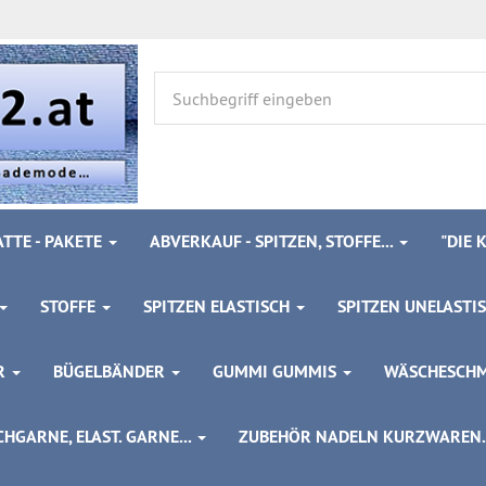
TTE - PAKETE
ABVERKAUF - SPITZEN, STOFFE...
"DIE
STOFFE
SPITZEN ELASTISCH
SPITZEN UNELASTI
ÖR
BÜGELBÄNDER
GUMMI GUMMIS
WÄSCHESCH
HGARNE, ELAST. GARNE...
ZUBEHÖR NADELN KURZWAREN..