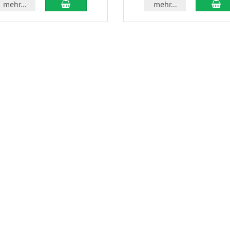
In den Warenkorb
In
mehr...
mehr...