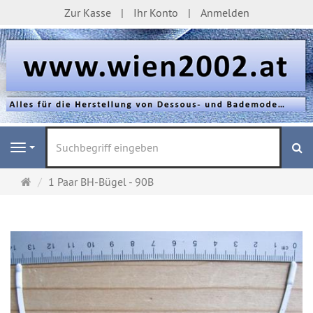
Zur Kasse
Ihr Konto
Anmelden
S
Navigation
Startseite
1 Paar BH-Bügel - 90B