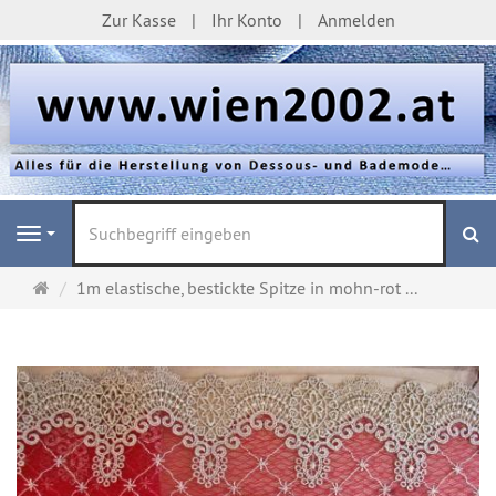
Zur Kasse
Ihr Konto
Anmelden
S
Navigation
Startseite
1m elastische, bestickte Spitze in mohn-rot ...