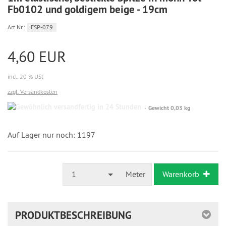
Fb0102 und goldigem beige - 19cm
Art.Nr.:
ESP-079
4,60 EUR
incl. 20 % USt
zzgl. Versandkosten
Gewöhnlich
Gewicht 0,03 kg
versandfertig
in
24
Auf Lager nur noch: 1197
Stunden
1
Meter
Warenkorb
PRODUKTBESCHREIBUNG