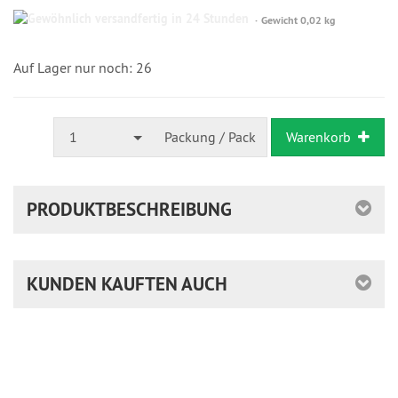
Gewöhnlich
Gewicht 0,02 kg
versandfertig
in
24
Auf Lager nur noch: 26
Stunden
1
Packung / Pack
Warenkorb
PRODUKTBESCHREIBUNG
KUNDEN KAUFTEN AUCH