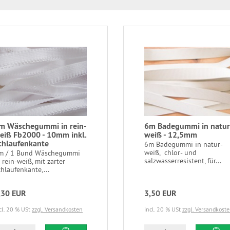
m Wäschegummi in rein-
6m Badegummi in natur
eiß Fb2000 - 10mm inkl.
weiß - 12,5mm
chlaufenkante
6m Badegummi in natur-
weiß, chlor- und
m / 1 Bund Wäschegummi
salzwasserresistent, für...
 rein-weiß, mit zarter
hlaufenkante,...
,30 EUR
3,50 EUR
cl. 20 % USt
zzgl. Versandkosten
incl. 20 % USt
zzgl. Versandkost