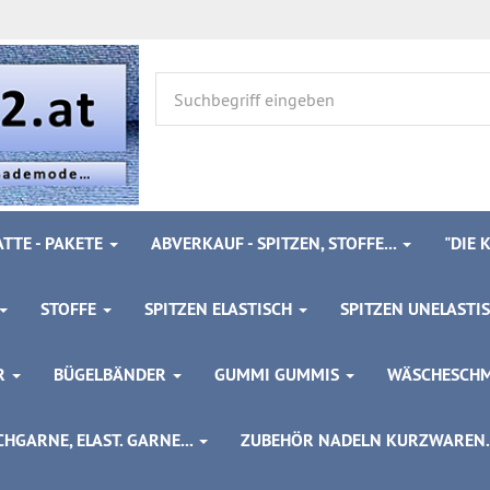
TTE - PAKETE
ABVERKAUF - SPITZEN, STOFFE...
"DIE
STOFFE
SPITZEN ELASTISCH
SPITZEN UNELASTI
ÖR
BÜGELBÄNDER
GUMMI GUMMIS
WÄSCHESCH
HGARNE, ELAST. GARNE...
ZUBEHÖR NADELN KURZWAREN..