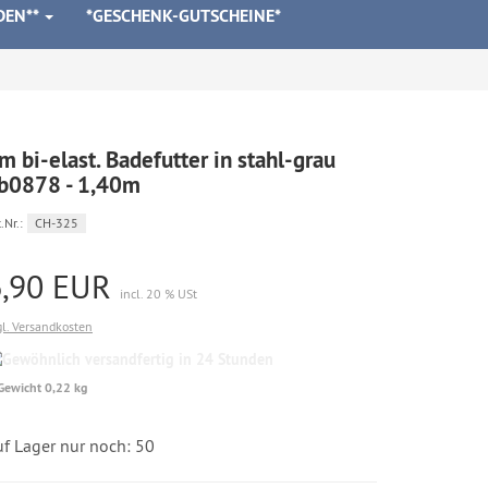
DEN**
*GESCHENK-GUTSCHEINE*
m bi-elast. Badefutter in stahl-grau
b0878 - 1,40m
.Nr.:
CH-325
6,90 EUR
incl. 20 % USt
gl. Versandkosten
Gewöhnlich
versandfertig
Gewicht 0,22 kg
in
24
Stunden
uf Lager nur noch: 50