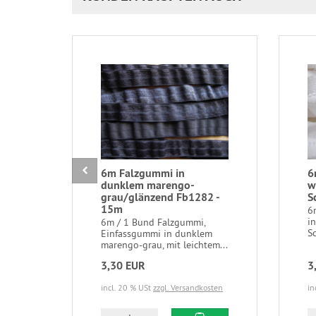
6m Falzgummi in
6
dunklem marengo-
w
grau/glänzend Fb1282 -
S
15m
6
in
6m / 1 Bund Falzgummi,
Sc
Einfassgummi in dunklem
marengo-grau, mit leichtem...
3,30 EUR
3
incl. 20 % USt
zzgl. Versandkosten
in