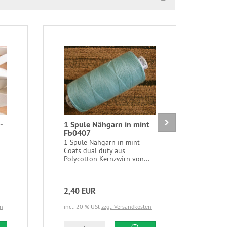
-
1 Spule Nähgarn in mint
6m 
Fb0407
natu
9mm
1 Spule Nähgarn in mint
Coats dual duty aus
6m/
Polycotton Kernzwirn von...
natu
Boge
2,40 EUR
3,3
en
incl. 20 % USt
zzgl. Versandkosten
incl.