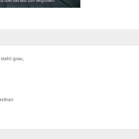
s über das Bild zum Vergrößern
 stahl-grau,
asthan