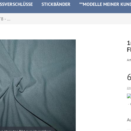
ISSVERSCHLÜSSE
STICKBÄNDER
**MODELLE MEINER KUN
 - ...
1
F
Art
zz
A