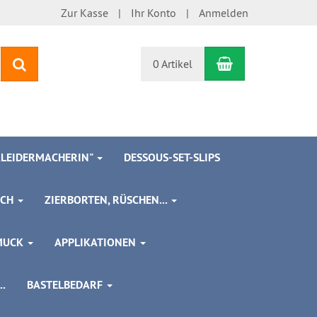
Zur Kasse
Ihr Konto
Anmelden
Warenkorb
Suchen
0 Artikel
 KLEIDERMACHERIN"
DESSOUS-SET-SLIPS
SCH
ZIERBORTEN, RÜSCHEN...
MUCK
APPLIKATIONEN
.
BASTELBEDARF