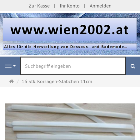
Zur Kasse
Ihr Konto
Anmelden
S
Navigation
Startseite
16 Stk. Korsagen-Stäbchen 11cm