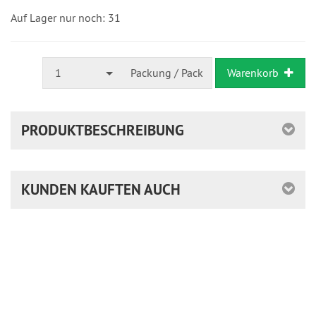
in
24
Auf Lager nur noch: 31
Stunden
1
Packung / Pack
Warenkorb
PRODUKTBESCHREIBUNG
KUNDEN KAUFTEN AUCH