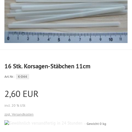
16 Stk. Korsagen-Stäbchen 11cm
Art.Nr.:
K-044
2,60 EUR
incl. 20 % USt
zzgl. Versandkosten
Gewöhnlich
Gewicht 0 kg
versandfertig