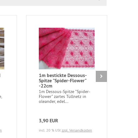
d
1m bestickte Dessous-
15m
Spitze "Spider-Flower"
in 
-22cm
Fb1
1m Dessous-Spitze "Spider-
15m/
,
Flower" zartes Tüllnetz in
Wäsc
oleander, edel...
mage
dehn
3,90 EUR
2,9
en
incl. 20 % USt
zzgl. Versandkosten
incl.