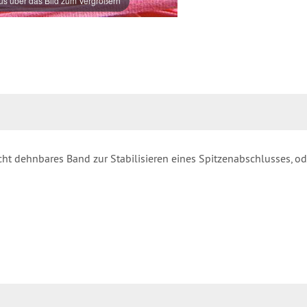
s über das Bild zum Vergrößern
t dehnbares Band zur Stabilisieren eines Spitzenabschlusses, ode