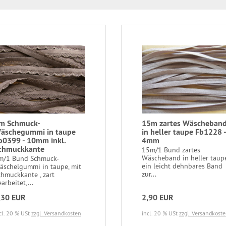
m Schmuck-
15m zartes Wäscheban
äschegummi in taupe
in heller taupe Fb1228 -
b0399 - 10mm inkl.
4mm
chmuckkante
15m/1 Bund zartes
Wäscheband in heller taupe
m/1 Bund Schmuck-
ein leicht dehnbares Band
äschelgummi in taupe, mit
zur...
chmuckkante , zart
arbeitet,...
,30 EUR
2,90 EUR
cl. 20 % USt
zzgl. Versandkosten
incl. 20 % USt
zzgl. Versandkost