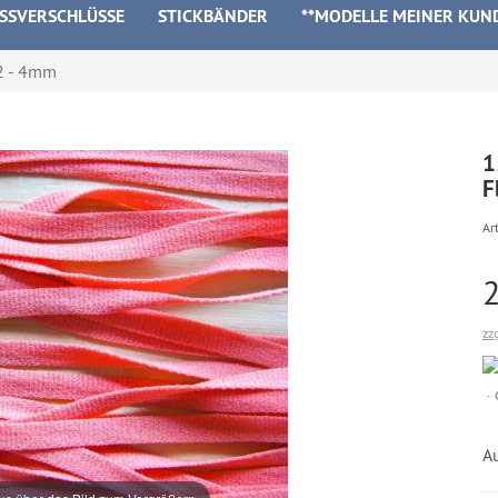
ISSVERSCHLÜSSE
STICKBÄNDER
**MODELLE MEINER KUN
2 - 4mm
1
F
Art
zz
A