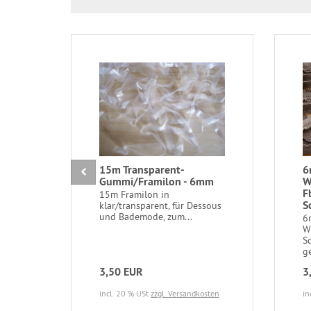
15m Transparent-
6
Gummi/Framilon - 6mm
W
F
15m Framilon in
S
klar/transparent, für Dessous
und Bademode, zum...
6
W
S
ge
3,50 EUR
3
incl. 20 % USt
zzgl. Versandkosten
in