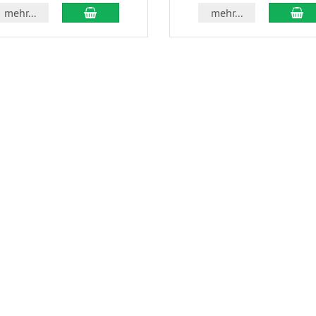
In den Warenkorb
In
mehr...
mehr...