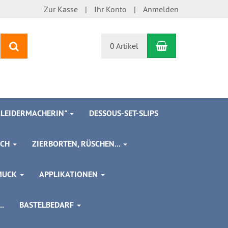
Zur Kasse
Ihr Konto
Anmelden
Warenkorb
Suchen
0 Artikel
 KLEIDERMACHERIN"
DESSOUS-SET-SLIPS
SCH
ZIERBORTEN, RÜSCHEN...
MUCK
APPLIKATIONEN
.
BASTELBEDARF