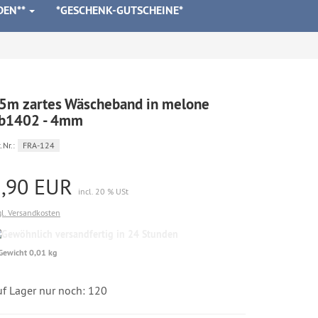
DEN**
*GESCHENK-GUTSCHEINE*
5m zartes Wäscheband in melone
b1402 - 4mm
.Nr.:
FRA-124
2,90 EUR
incl. 20 % USt
gl. Versandkosten
Gewöhnlich
versandfertig
Gewicht 0,01 kg
in
24
Stunden
uf Lager nur noch: 120