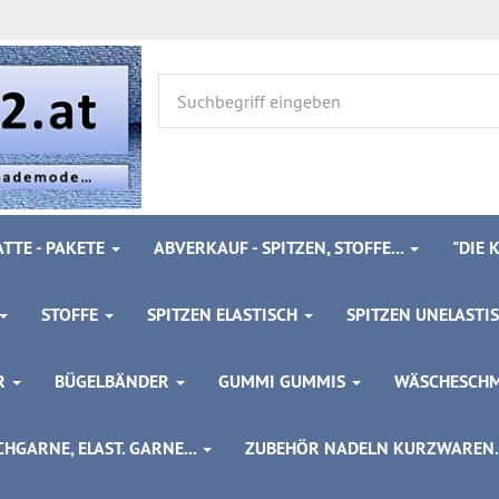
TTE - PAKETE
ABVERKAUF - SPITZEN, STOFFE...
"DIE
STOFFE
SPITZEN ELASTISCH
SPITZEN UNELASTI
ÖR
BÜGELBÄNDER
GUMMI GUMMIS
WÄSCHESCH
HGARNE, ELAST. GARNE...
ZUBEHÖR NADELN KURZWAREN..