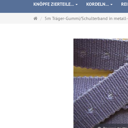
KNÖPFE ZIERTEILE...
KORDELN...
RE
Startseite
5m Träger-Gummi/Schulterband in metall-li