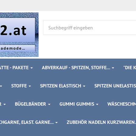
TTE - PAKETE
ABVERKAUF - SPITZEN, STOFFE...
"DIE
STOFFE
SPITZEN ELASTISCH
SPITZEN UNELASTI
ÖR
BÜGELBÄNDER
GUMMI GUMMIS
WÄSCHESCH
HGARNE, ELAST. GARNE...
ZUBEHÖR NADELN KURZWAREN..