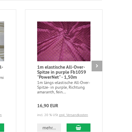
l-
1m elastische All-Over-
1m e
Spitze in purple Fb1059
iro
"PowerNet" - 1,50m
Bla
mi
1m längs-elastische All-Over-
1m e
Spitze- in purple, Richtung
iron
amaranth, fein...
Blaus
16,90 EUR
3,9
en
incl. 20 % USt
zzgl. Versandkosten
incl.
 den Warenkorb
In den Warenkorb
mehr...
m