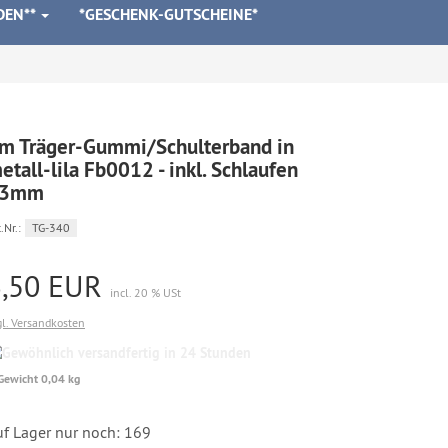
DEN**
*GESCHENK-GUTSCHEINE*
m Träger-Gummi/Schulterband in
etall-lila Fb0012 - inkl. Schlaufen
23mm
.Nr.:
TG-340
3,50 EUR
incl. 20 % USt
gl. Versandkosten
Gewöhnlich
versandfertig
Gewicht 0,04 kg
in
24
Stunden
uf Lager nur noch: 169