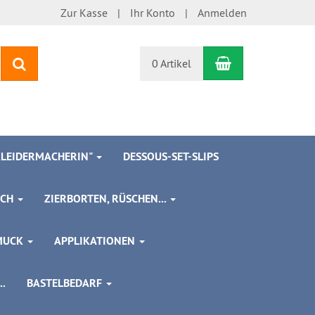
Zur Kasse
Ihr Konto
Anmelden
Warenkorb
Suchen
0 Artikel
 KLEIDERMACHERIN"
DESSOUS-SET-SLIPS
SCH
ZIERBORTEN, RÜSCHEN...
MUCK
APPLIKATIONEN
.
BASTELBEDARF