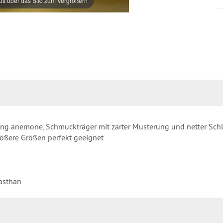
s über das Bild zum Vergrößern
ung anemone, Schmuckträger mit zarter Musterung und netter Sch
größere Größen perfekt geeignet
asthan