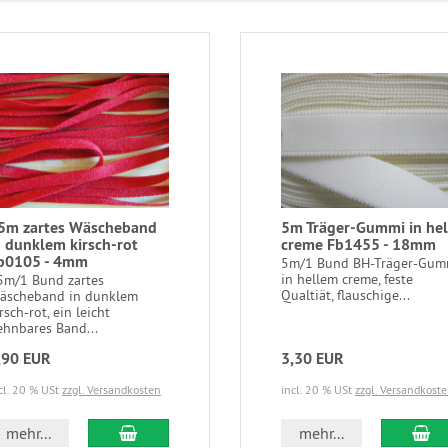
5m zartes Wäscheband
5m Träger-Gummi in hel
n dunklem kirsch-rot
creme Fb1455 - 18mm
b0105 - 4mm
5m/1 Bund BH-Träger-Gum
in hellem creme, feste
5m/1 Bund zartes
Qualtiät, flauschige...
äscheband in dunklem
rsch-rot, ein leicht
ehnbares Band...
,90 EUR
3,30 EUR
cl. 20 % USt
zzgl. Versandkosten
incl. 20 % USt
zzgl. Versandkost
In den Warenkorb
In
mehr...
mehr...