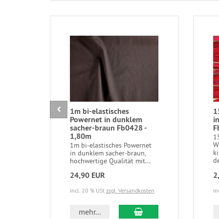
1m bi-elastisches
1
Powernet in dunklem
i
sacher-braun Fb0428 -
F
1,80m
1
W
1m bi-elastisches Powernet
ki
in dunklem sacher-braun,
d
hochwertige Qualität mit...
24,90 EUR
2
incl. 20 % USt
zzgl. Versandkosten
in
In den Warenkorb
mehr...