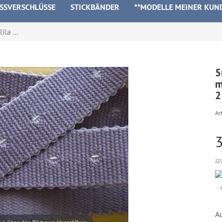
ISSVERSCHLÜSSE
STICKBÄNDER
**MODELLE MEINER KUN
la ...
5
m
Art
zz
A