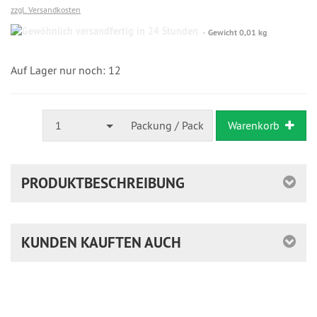
zzgl. Versandkosten
Gewöhnlich
Gewicht 0,01 kg
versandfertig
in
24
Auf Lager nur noch: 12
Stunden
1
Packung / Pack
Warenkorb
PRODUKTBESCHREIBUNG
KUNDEN KAUFTEN AUCH