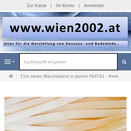
Zur Kasse
Ihr Konto
Anmelden
S
Navigation
Startseite
15m zartes Wäscheband in jasmin Fb0781 - 4mm