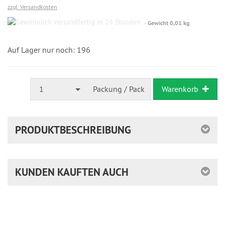
zzgl. Versandkosten
Gewöhnlich
Gewicht 0,01 kg
versandfertig
in
24
Auf Lager nur noch: 196
Stunden
1
Packung / Pack
Warenkorb
PRODUKTBESCHREIBUNG
KUNDEN KAUFTEN AUCH