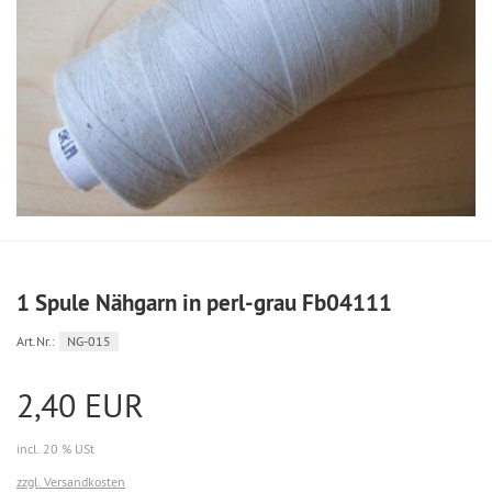
1 Spule Nähgarn in perl-grau Fb04111
Art.Nr.:
NG-015
2,40 EUR
incl. 20 % USt
zzgl. Versandkosten