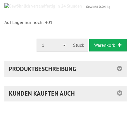
Gewöhnlich
Gewicht 0,04 kg
versandfertig
in
24
Auf Lager nur noch: 401
Stunden
1
Stück
Warenkorb
PRODUKTBESCHREIBUNG
KUNDEN KAUFTEN AUCH