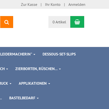
Zur Kasse
Ihr Konto
Anmelden
Warenkorb
Suchen
0 Artikel
 KLEIDERMACHERIN"
DESSOUS-SET-SLIPS
SCH
ZIERBORTEN, RÜSCHEN...
MUCK
APPLIKATIONEN
.
BASTELBEDARF