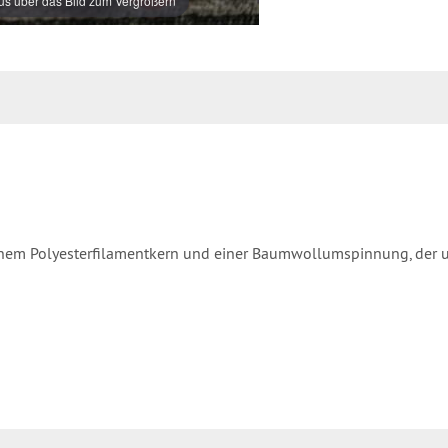
s über das Bild zum Vergrößern
inem Polyesterfilamentkern und einer Baumwollumspinnung, der un