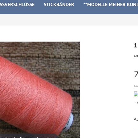
ISSVERSCHLÜSSE
STICKBÄNDER
**MODELLE MEINER KUN
1
Art
zz
A