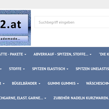
TTE - PAKETE
ABVERKAUF - SPITZEN, STOFFE...
"DIE
STOFFE
SPITZEN ELASTISCH
SPITZEN UNELASTI
ÖR
BÜGELBÄNDER
GUMMI GUMMIS
WÄSCHESCH
HGARNE, ELAST. GARNE...
ZUBEHÖR NADELN KURZWAREN..