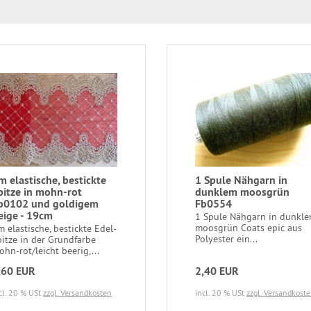
m elastische, bestickte
1 Spule Nähgarn in
pitze in mohn-rot
dunklem moosgrün
b0102 und goldigem
Fb0554
eige - 19cm
1 Spule Nähgarn in dunkl
moosgrün Coats epic aus
 elastische, bestickte Edel-
Polyester ein...
pitze in der Grundfarbe
hn-rot/leicht beerig,...
,60 EUR
2,40 EUR
cl. 20 % USt
zzgl. Versandkosten
incl. 20 % USt
zzgl. Versandkost