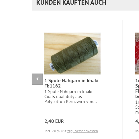
KUNDEN KAUFTEN AUCH
1 Spule Nähgarn in khaki
1
Fb1162
S
F
1 Spule Nähgarn in khaki
b
Coats dual duty aus
Polycotton Kernzwirn von...
1m
S
mo
2,40 EUR
4
incl. 20 % USt
zzgl. Versandkosten
in