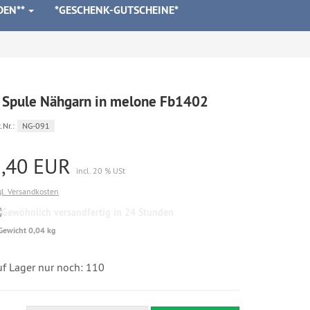
DEN**
*GESCHENK-GUTSCHEINE*
 Spule Nähgarn in melone Fb1402
.Nr.:
NG-091
2,40 EUR
incl. 20 % USt
gl. Versandkosten
Gewöhnlich
versandfertig
Gewicht 0,04 kg
in
24
Stunden
uf Lager nur noch: 110