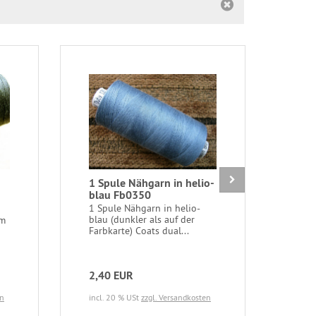
1 Spule Nähgarn in helio-
1 St
blau Fb0350
natu
35c
1 Spule Nähgarn in helio-
blau (dunkler als auf der
em
1 St
Farbkarte) Coats dual...
natur
nicht
2,40 EUR
1,3
en
incl. 20 % USt
zzgl. Versandkosten
incl.