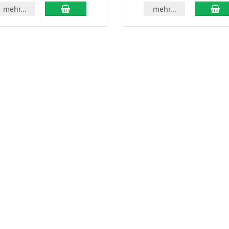
In den Warenkorb
In
mehr...
mehr...