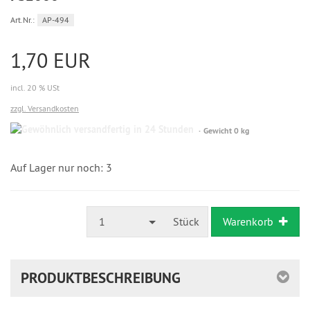
Art.Nr.:
AP-494
1,70 EUR
incl. 20 % USt
zzgl. Versandkosten
Gewöhnlich
Gewicht 0 kg
versandfertig
in
24
Auf Lager nur noch: 3
Stunden
1
Stück
Warenkorb
PRODUKTBESCHREIBUNG