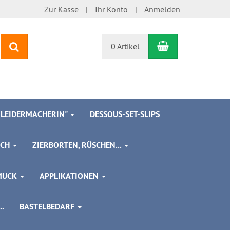
Zur Kasse
Ihr Konto
Anmelden
Warenkorb
Suchen
0 Artikel
 KLEIDERMACHERIN"
DESSOUS-SET-SLIPS
SCH
ZIERBORTEN, RÜSCHEN...
MUCK
APPLIKATIONEN
.
BASTELBEDARF