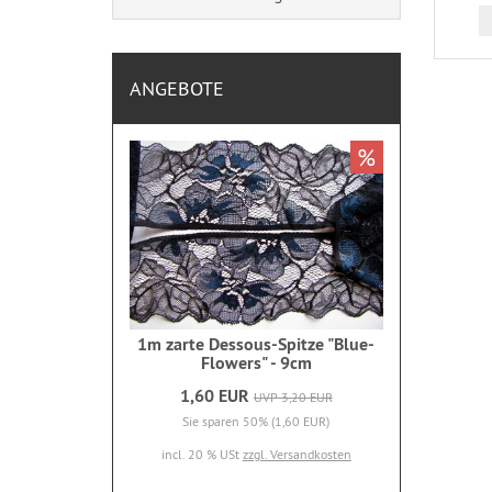
ANGEBOTE
%
1m zarte Dessous-Spitze "Blue-
Flowers" - 9cm
1,60 EUR
UVP 3,20 EUR
Sie sparen 50% (1,60 EUR)
incl. 20 % USt
zzgl. Versandkosten