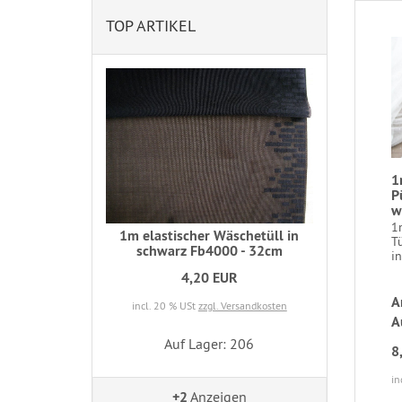
TOP ARTIKEL
1
P
w
1
1m elastischer Wäschetüll in
T
schwarz Fb4000 - 32cm
in
4,20 EUR
A
incl. 20 % USt
zzgl. Versandkosten
A
Auf Lager: 206
8
in
+2
Anzeigen