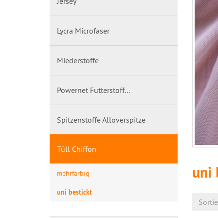
Jersey
Lycra Microfaser
Miederstoffe
Powernet Futterstoff...
Spitzenstoffe Alloverspitze
Tüll Chiffon
uni 
mehrfärbig
uni bestickt
Sorti