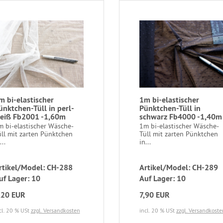
m bi-elastischer
1m bi-elastischer
ünktchen-Tüll in perl-
Pünktchen-Tüll in
eiß Fb2001 -1,60m
schwarz Fb4000 -1,40m
m bi-elastischer Wäsche-
1m bi-elastischer Wäsche-
üll mit zarten Pünktchen
Tüll mit zarten Pünktchen
...
in...
rtikel/Model: CH-288
Artikel/Model: CH-289
uf Lager: 10
Auf Lager: 10
,20 EUR
7,90 EUR
cl. 20 % USt
zzgl. Versandkosten
incl. 20 % USt
zzgl. Versandkoste