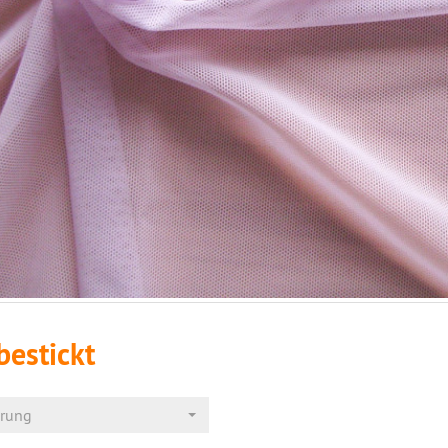
bestickt
erung