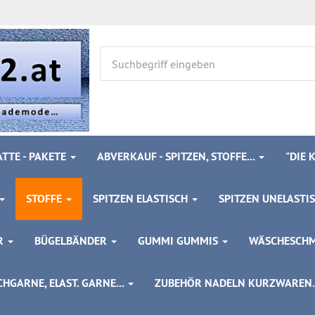
TTE - PAKETE
ABVERKAUF - SPITZEN, STOFFE...
"DIE
STOFFE
SPITZEN ELASTISCH
SPITZEN UNELASTI
ÖR
BÜGELBÄNDER
GUMMI GUMMIS
WÄSCHESCH
HGARNE, ELAST. GARNE...
ZUBEHÖR NADELN KURZWAREN..