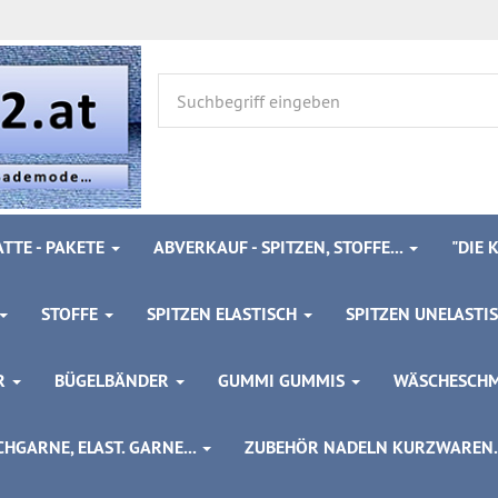
TTE - PAKETE
ABVERKAUF - SPITZEN, STOFFE...
"DIE
STOFFE
SPITZEN ELASTISCH
SPITZEN UNELASTI
ÖR
BÜGELBÄNDER
GUMMI GUMMIS
WÄSCHESCH
HGARNE, ELAST. GARNE...
ZUBEHÖR NADELN KURZWAREN..