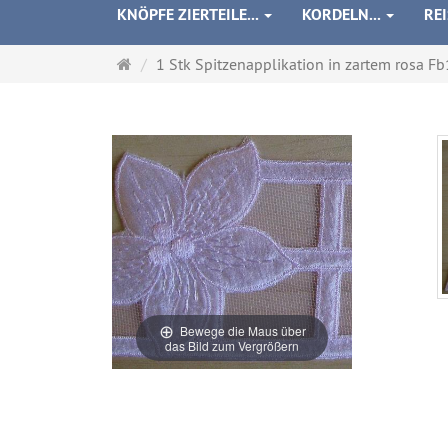
KNÖPFE ZIERTEILE...
KORDELN...
RE
Startseite
1 Stk Spitzenapplikation in zartem rosa F
Bewege die Maus über
das Bild zum Vergrößern