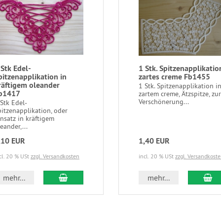
 Stk Edel-
1 Stk. Spitzenapplikation
pitzenapplikation in
zartes creme Fb1455
räftigem oleander
1 Stk. Spitzenapplikation i
b1417
zartem creme, Ätzspitze, zur
Verschönerung...
 Stk Edel-
pitzenapplikation, oder
insatz in kräftigem
eander,...
,10 EUR
1,40 EUR
cl. 20 % USt
zzgl. Versandkosten
incl. 20 % USt
zzgl. Versandkost
In den Warenkorb
In
mehr...
mehr...