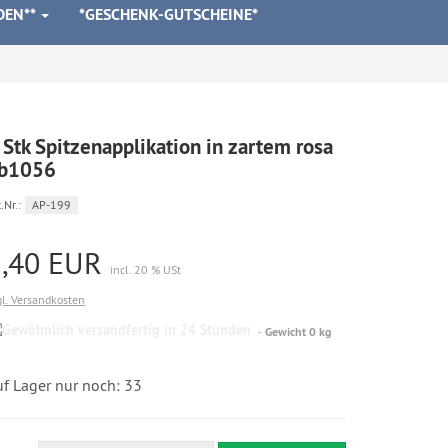
DEN**
*GESCHENK-GUTSCHEINE*
 Stk Spitzenapplikation in zartem rosa
b1056
.Nr.:
AP-199
1,40 EUR
incl. 20 % USt
gl. Versandkosten
Gewöhnlich
Gewicht 0 kg
versandfertig
in
24
uf Lager nur noch: 33
Stunden