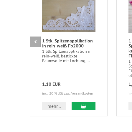
1 Stk. Spitzenapplikation
1
in rein-weiß Fb2000
S
k
1 Stk. Spitzenapplikation in
F
rein-weiß, bestickte
Baumwolle mit Lochung,...
1
S
E
ol
1,10 EUR
1
incl. 20 % USt
zzgl. Versandkosten
in
In den Warenkorb
mehr...