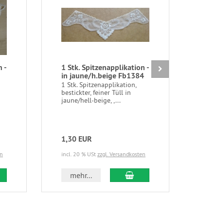
 -
1 Stk. Spitzenapplikation -
1 St
in jaune/h.beige Fb1384
unel
Fb4
n
1 Stk. Spitzenapplikation,
bestickter, feiner Tüll in
1 St
jaune/hell-beige, ,...
Char
Mitte
1,30 EUR
1,4
en
incl. 20 % USt
zzgl. Versandkosten
incl.
 den Warenkorb
In den Warenkorb
mehr...
m