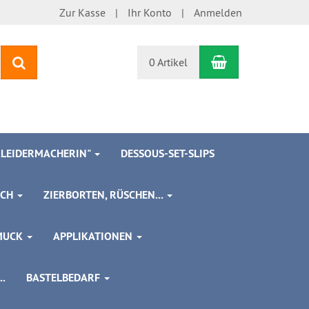
Zur Kasse
Ihr Konto
Anmelden
Warenkorb
Suchen
0 Artikel
 KLEIDERMACHERIN"
DESSOUS-SET-SLIPS
SCH
ZIERBORTEN, RÜSCHEN...
MUCK
APPLIKATIONEN
.
BASTELBEDARF