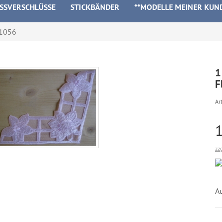
ISSVERSCHLÜSSE
STICKBÄNDER
**MODELLE MEINER KUN
b1056
1
F
Art
zz
A