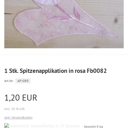
1 Stk. Spitzenapplikation in rosa Fb0082
Art.Nr.:
AP-089
1,20 EUR
incl. 20 % USt
zzgl. Versandkosten
Gewöhnlich
Gewicht 0 kg