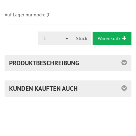
versandfertig
in
24
Auf Lager nur noch: 9
Stunden
1
Stück
Warenkorb
PRODUKTBESCHREIBUNG
KUNDEN KAUFTEN AUCH