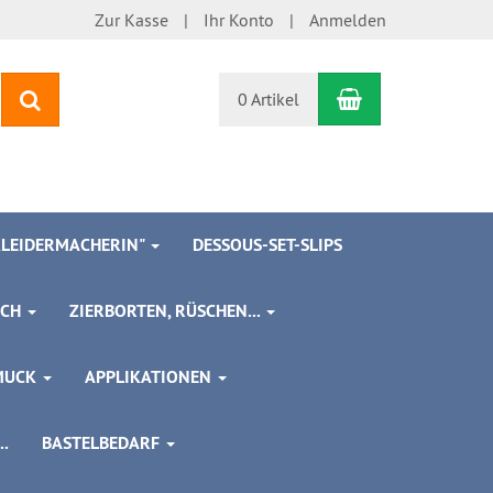
Zur Kasse
Ihr Konto
Anmelden
Warenkorb
Suchen
0 Artikel
 KLEIDERMACHERIN"
DESSOUS-SET-SLIPS
SCH
ZIERBORTEN, RÜSCHEN...
MUCK
APPLIKATIONEN
.
BASTELBEDARF