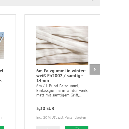
el
6m Falzgummi in winter-
1m 
weiß Fb2002 / samtig -
Bort
14mm
20c
n
6m / 1 Bund Falzgummi,
1m b
Einfassgummi in winter-weiß,
Makr
matt mit samtigem Griff,...
mit t
3,30 EUR
3,9
en
incl. 20 % USt
zzgl. Versandkosten
incl.