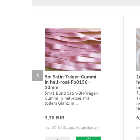
5m Satin-Träger-Gummi
1
in hell-rosè Fb0156 -
h
10mm
i
1
5m/1 Bund Satin-BH-Träger-
Gummi in hell-rosè, mit
1
tollem Glanz, in...
re
Un
3,30 EUR
6
incl. 20 % USt
zzgl. Versandkosten
in