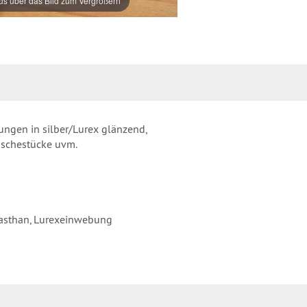
s über das Bild zum Vergrößern
ungen in silber/Lurex glänzend,
äschestücke uvm.
asthan, Lurexeinwebung