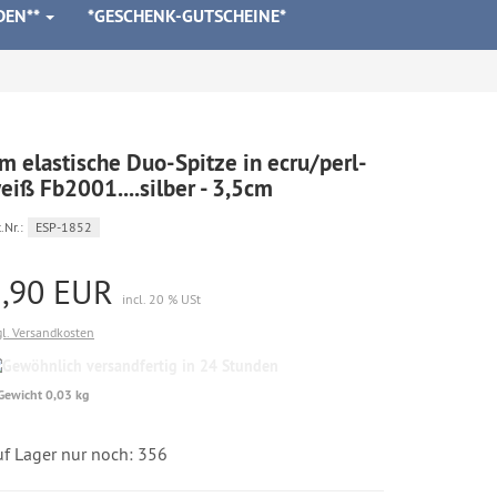
DEN**
*GESCHENK-GUTSCHEINE*
m elastische Duo-Spitze in ecru/perl-
eiß Fb2001....silber - 3,5cm
.Nr.:
ESP-1852
2,90 EUR
incl. 20 % USt
gl. Versandkosten
Gewöhnlich
versandfertig
Gewicht 0,03 kg
in
24
Stunden
uf Lager nur noch: 356