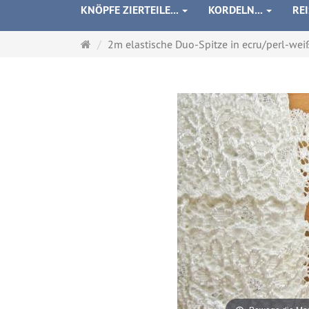
KNÖPFE ZIERTEILE...
KORDELN...
RE
Startseite
2m elastische Duo-Spitze in ecru/perl-weiß 