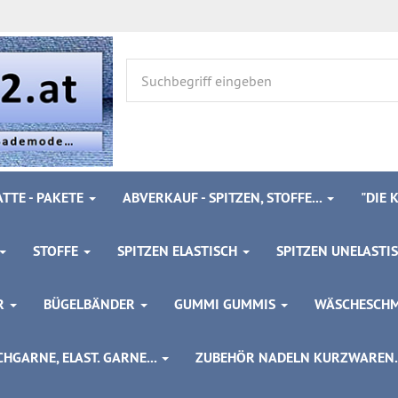
TTE - PAKETE
ABVERKAUF - SPITZEN, STOFFE...
"DIE
STOFFE
SPITZEN ELASTISCH
SPITZEN UNELASTI
ÖR
BÜGELBÄNDER
GUMMI GUMMIS
WÄSCHESCH
HGARNE, ELAST. GARNE...
ZUBEHÖR NADELN KURZWAREN..