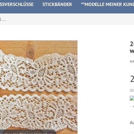
ISSVERSCHLÜSSE
STICKBÄNDER
**MODELLE MEINER KUN
...
2
w
Art
zz
A