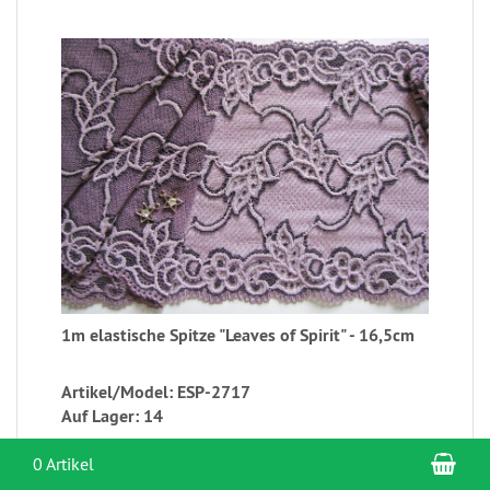
1m elastische Spitze "Leaves of Spirit" - 16,5cm
Artikel/Model: ESP-2717
Auf Lager: 14
3,90 EUR
War
0 Artikel
incl. 20 % USt
zzgl. Versandkosten