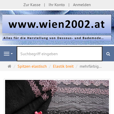
Zur Kasse
Ihr Konto
Anmelden
S
Navigation
Startseite
Spitzen elastisch
Elastik breit
mehrfärbig...