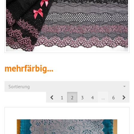
mehrfärbig...
Sortierung
Prev
Nex
1
2
3
4
...
6