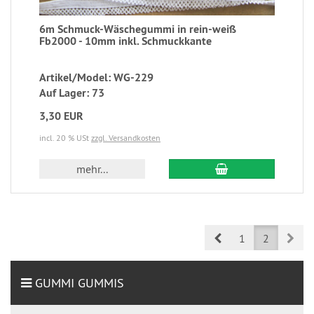
6m Schmuck-Wäschegummi in rein-weiß
Fb2000 - 10mm inkl. Schmuckkante
Artikel/Model: WG-229
Auf Lager: 73
3,30 EUR
incl. 20 % USt
zzgl. Versandkosten
mehr...
Prev
Nex
1
2
GUMMI GUMMIS