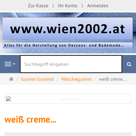
Zur Kasse
Ihr Konto
Anmelden
S
Navigation
Startseite
Gummi Gummis
Wäschegummi
weiß creme...
weiß creme...