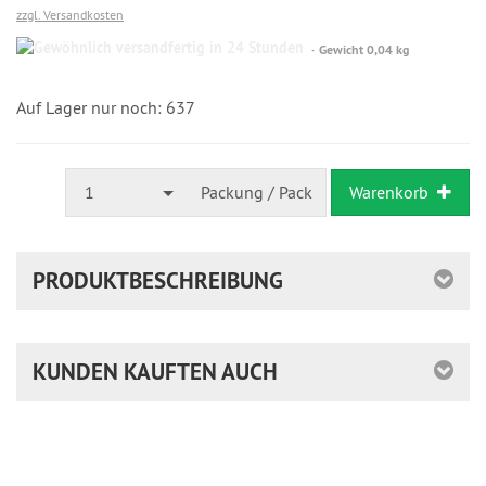
zzgl. Versandkosten
Gewöhnlich
Gewicht 0,04 kg
versandfertig
in
24
Auf Lager nur noch: 637
Stunden
1
Packung / Pack
Warenkorb
PRODUKTBESCHREIBUNG
KUNDEN KAUFTEN AUCH