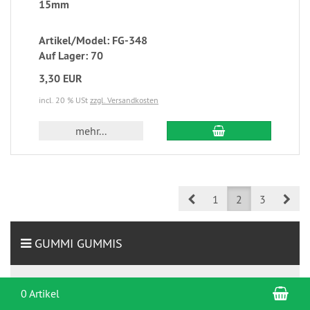
15mm
Artikel/Model: FG-348
Auf Lager: 70
3,30 EUR
incl. 20 % USt
zzgl. Versandkosten
mehr...
Prev
Nex
1
2
3
GUMMI GUMMIS
Wäscheband dehnbar
War
0 Artikel