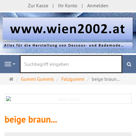
Zur Kasse
Ihr Konto
Anmelden
S
Navigation
Startseite
Gummi Gummis
Falzgummi
beige braun...
beige braun...