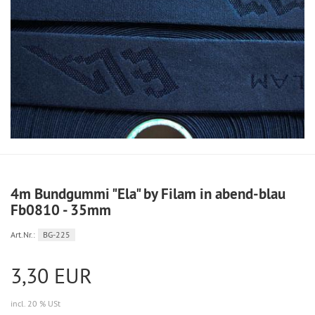
4m Bundgummi "Ela" by Filam in abend-blau
Fb0810 - 35mm
Art.Nr.:
BG-225
3,30 EUR
incl. 20 % USt