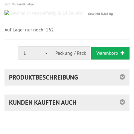
zzgl. Versandkosten
Gewöhnlich
Gewicht 0,08 kg
versandfertig
in
24
Auf Lager nur noch: 162
Stunden
1
Packung / Pack
Warenkorb
PRODUKTBESCHREIBUNG
KUNDEN KAUFTEN AUCH