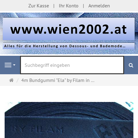
Zur Kasse
Ihr Konto
Anmelden
S
Navigation
Startseite
4m Bundgummi "Ela" by Filam in ...