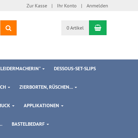
Zur Kasse
Ihr Konto
Anmelden
Warenkorb
Suchen
0 Artikel
 KLEIDERMACHERIN"
DESSOUS-SET-SLIPS
SCH
ZIERBORTEN, RÜSCHEN...
MUCK
APPLIKATIONEN
.
BASTELBEDARF