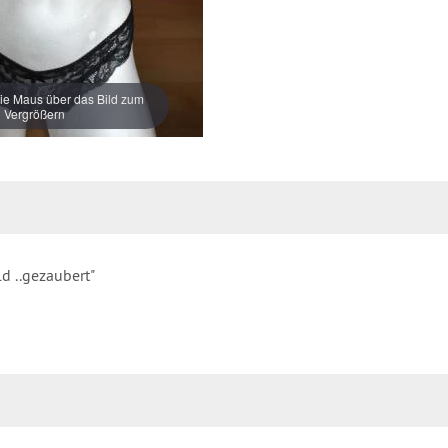
e Maus über das Bild zum
Vergrößern
d ..gezaubert"