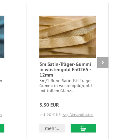
5m Satin-Träger-Gummi
1 Sp
in wüstengold Fb0265 -
sky
12mm
1 Sp
Coat
in
5m/1 Bund Satin-BH-Träger-
Poly
Gummi in wüstengold/gold
mit tollem Glanz...
3,30 EUR
2,4
en
incl. 20 % USt
zzgl. Versandkosten
incl.
 den Warenkorb
In den Warenkorb
mehr...
m