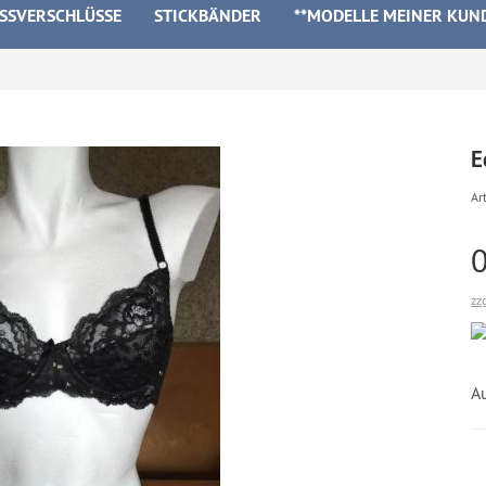
ISSVERSCHLÜSSE
STICKBÄNDER
**MODELLE MEINER KUN
E
Art
zz
A