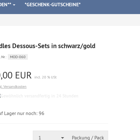
DEN**
*GESCHENK-GUTSCHEINE*
dles Dessous-Sets in schwarz/gold
.Nr.:
MOD-060
0,00 EUR
incl. 20 % USt
gl. Versandkosten
Gewöhnlich
versandfertig
in
24
uf Lager nur noch: 96
Stunden
1
Packung / Pack