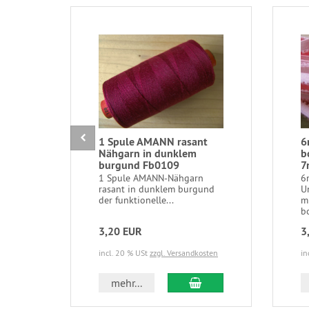
1 Spule AMANN rasant
6
Nähgarn in dunklem
b
burgund Fb0109
7
1 Spule AMANN-Nähgarn
6
rasant in dunklem burgund
U
der funktionelle...
m
b
3,20 EUR
3
incl. 20 % USt
zzgl. Versandkosten
in
In den Warenkorb
mehr...