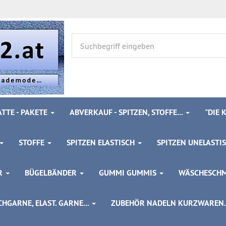
TTE - PAKETE
ABVERKAUF - SPITZEN, STOFFE...
"DIE
STOFFE
SPITZEN ELASTISCH
SPITZEN UNELASTI
ÖR
BÜGELBÄNDER
GUMMI GUMMIS
WÄSCHESCH
HGARNE, ELAST. GARNE...
ZUBEHÖR NADELN KURZWAREN..