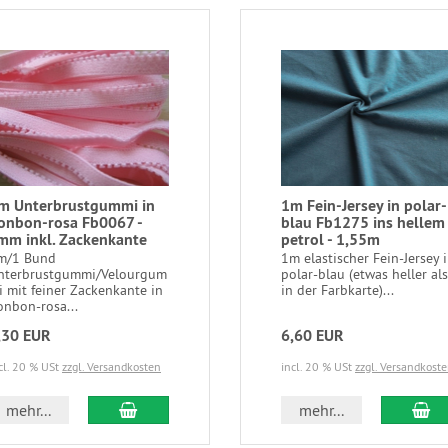
m Unterbrustgummi in
1m Fein-Jersey in polar-
onbon-rosa Fb0067 -
blau Fb1275 ins hellem
mm inkl. Zackenkante
petrol - 1,55m
m/1 Bund
1m elastischer Fein-Jersey 
nterbrustgummi/Velourgum
polar-blau (etwas heller als
i mit feiner Zackenkante in
in der Farbkarte)...
onbon-rosa...
,30 EUR
6,60 EUR
cl. 20 % USt
zzgl. Versandkosten
incl. 20 % USt
zzgl. Versandkost
In den Warenkorb
In
mehr...
mehr...