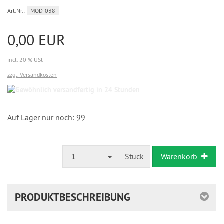
Art.Nr.:
MOD-038
0,00 EUR
incl. 20 % USt
zzgl. Versandkosten
Gewöhnlich
versandfertig
in
24
Auf Lager nur noch: 99
Stunden
1
Stück
Warenkorb
PRODUKTBESCHREIBUNG