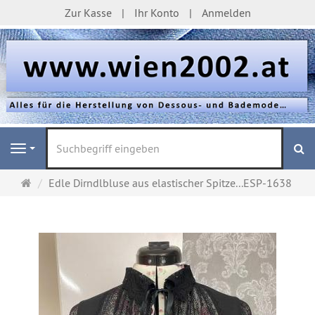
Zur Kasse
Ihr Konto
Anmelden
S
Navigation
Startseite
Edle Dirndlbluse aus elastischer Spitze...ESP-1638