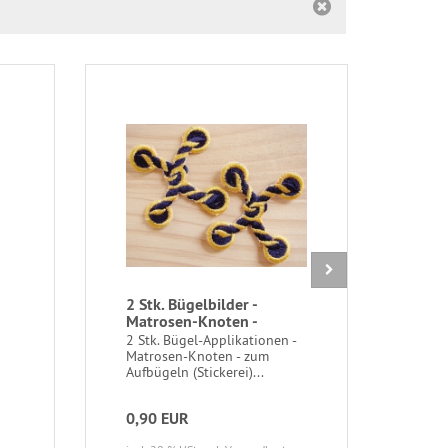
2 Stk. Bügelbilder -
Büge
Matrosen-Knoten -
1 Pkt
Stic
2 Stk. Bügel-Applikationen -
Aufb
Matrosen-Knoten - zum
Aufbügeln (Stickerei)...
0,90 EUR
0,6