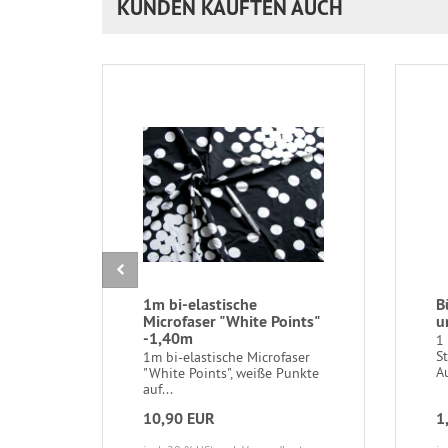
KUNDEN KAUFTEN AUCH
1m bi-elastische
B
Microfaser "White Points"
u
-1,40m
1 
S
1m bi-elastische Microfaser
Au
"White Points", weiße Punkte
auf...
10,90 EUR
1