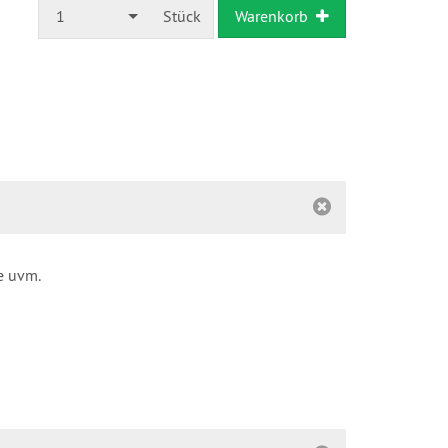
1
Stück
Warenkorb
e uvm.