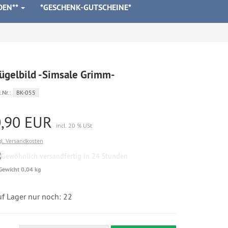
DEN**
*GESCHENK-GUTSCHEINE*
ügelbild -Simsale Grimm-
.Nr.:
BK-055
0,90 EUR
incl. 20 % USt
gl. Versandkosten
Gewöhnlich
versandfertig
Gewicht 0,04 kg
in
24
Stunden
uf Lager nur noch: 22