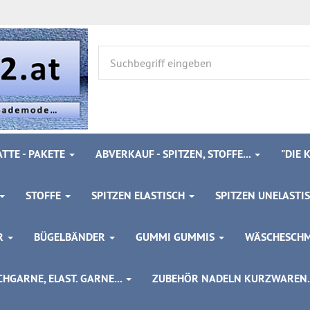
TTE - PAKETE
ABVERKAUF - SPITZEN, STOFFE...
"DIE
STOFFE
SPITZEN ELASTISCH
SPITZEN UNELASTI
ÖR
BÜGELBÄNDER
GUMMI GUMMIS
WÄSCHESCH
HGARNE, ELAST. GARNE...
ZUBEHÖR NADELN KURZWAREN..