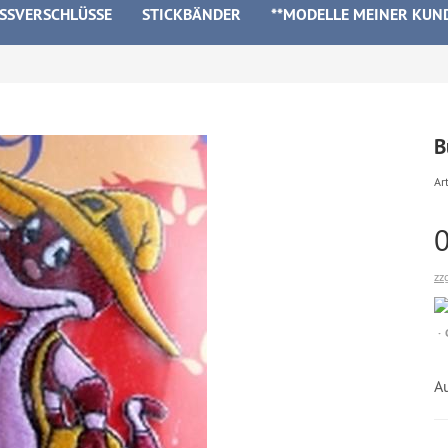
ISSVERSCHLÜSSE
STICKBÄNDER
**MODELLE MEINER KUN
B
Art
zz
A