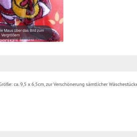
e Maus über das Bild zum
Vergrößern
, Größe: ca. 9,5 x 6,5cm, zur Verschönerung sämtlicher Wäschestück