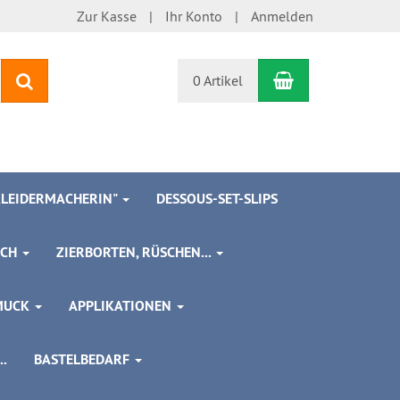
Zur Kasse
Ihr Konto
Anmelden
Warenkorb
Suchen
0 Artikel
 KLEIDERMACHERIN"
DESSOUS-SET-SLIPS
SCH
ZIERBORTEN, RÜSCHEN...
MUCK
APPLIKATIONEN
.
BASTELBEDARF