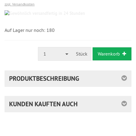
zzgl. Versandkosten
Gewöhnlich
versandfertig
in
24
Auf Lager nur noch: 180
Stunden
1
Stück
Warenkorb
PRODUKTBESCHREIBUNG
KUNDEN KAUFTEN AUCH