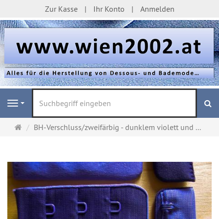
Zur Kasse
Ihr Konto
Anmelden
S
Navigation
Startseite
BH-Verschluss/zweifärbig - dunklem violett und ...