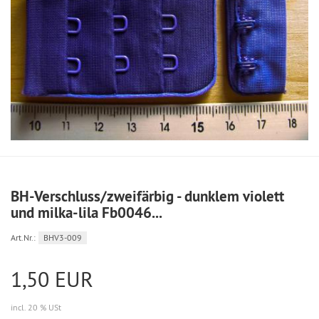
BH-Verschluss/zweifärbig - dunklem violett
und milka-lila Fb0046...
Art.Nr.:
BHV3-009
1,50 EUR
incl. 20 % USt