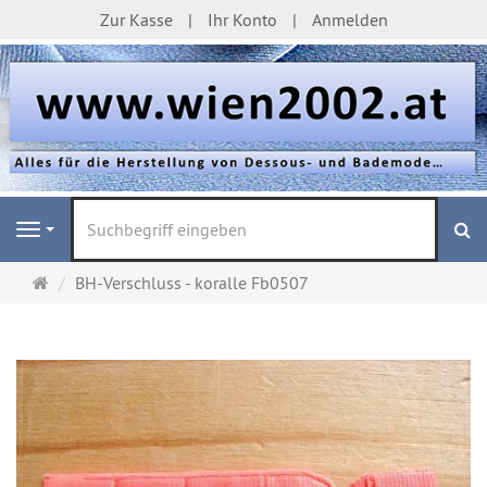
Zur Kasse
Ihr Konto
Anmelden
S
Navigation
Startseite
BH-Verschluss - koralle Fb0507