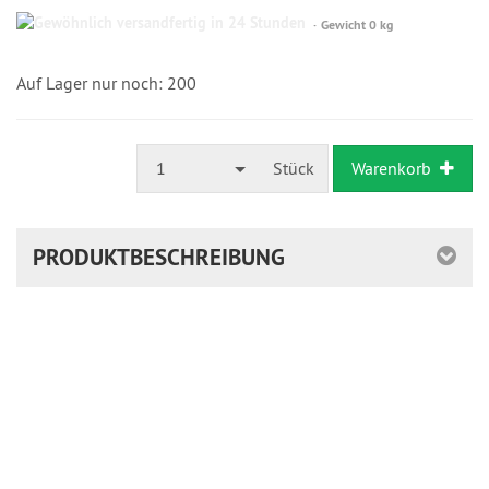
Gewöhnlich
Gewicht 0 kg
versandfertig
in
24
Auf Lager nur noch: 200
Stunden
1
Stück
Warenkorb
PRODUKTBESCHREIBUNG