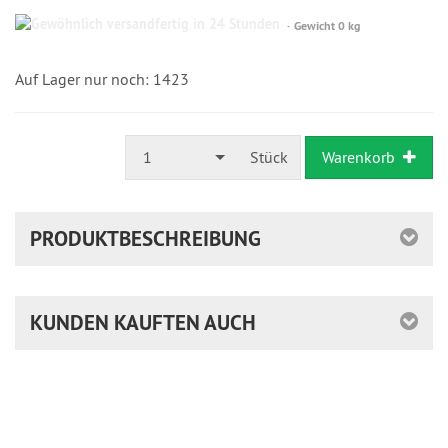
Gewöhnlich
Gewicht 0 kg
versandfertig
in
24
Auf Lager nur noch: 1423
Stunden
1
Stück
Warenkorb
PRODUKTBESCHREIBUNG
KUNDEN KAUFTEN AUCH