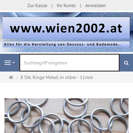
Zur Kasse
Ihr Konto
Anmelden
S
Navigation
Startseite
8 Stk. Ringe Metall in silber - 11mm