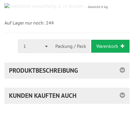
Gewöhnlich
Gewicht 0 kg
versandfertig
in
24
Auf Lager nur noch: 244
Stunden
1
Packung / Pack
Warenkorb
PRODUKTBESCHREIBUNG
KUNDEN KAUFTEN AUCH