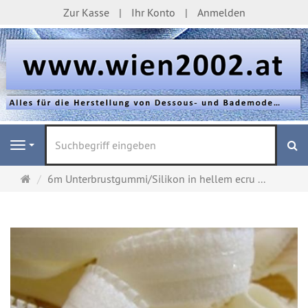
Zur Kasse
Ihr Konto
Anmelden
S
Navigation
Startseite
6m Unterbrustgummi/Silikon in hellem ecru ...