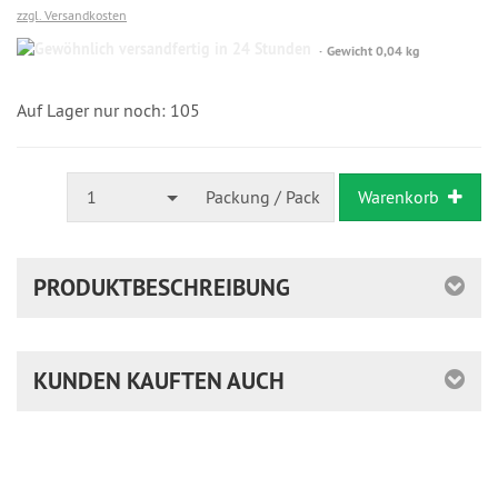
zzgl. Versandkosten
Gewöhnlich
Gewicht 0,04 kg
versandfertig
in
24
Auf Lager nur noch: 105
Stunden
1
Packung / Pack
Warenkorb
PRODUKTBESCHREIBUNG
KUNDEN KAUFTEN AUCH