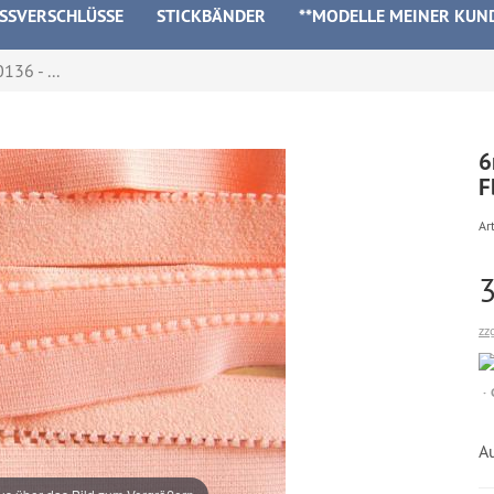
ISSVERSCHLÜSSE
STICKBÄNDER
**MODELLE MEINER KUN
36 - ...
6
F
Art
zz
A