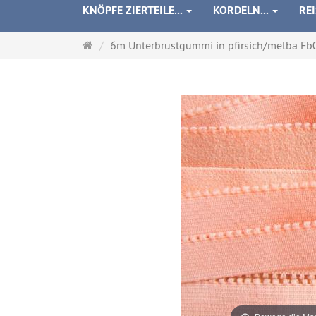
KNÖPFE ZIERTEILE...
KORDELN...
RE
Startseite
6m Unterbrustgummi in pfirsich/melba Fb01