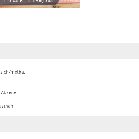
s über das Bild zum Vergrößern
sich/melba,
 Abseite
asthan