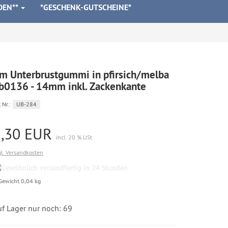
DEN**
*GESCHENK-GUTSCHEINE*
m Unterbrustgummi in pfirsich/melba
b0136 - 14mm inkl. Zackenkante
.Nr.:
UB-284
3,30 EUR
incl. 20 % USt
gl. Versandkosten
Gewöhnlich
versandfertig
Gewicht 0,04 kg
in
24
Stunden
uf Lager nur noch: 69