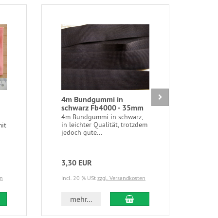
4m Bundgummi in
1 P
schwarz Fb4000 - 35mm
beid
85B
4m Bundgummi in schwarz,
in leichter Qualität, trotzdem
mit
1 Pa
jedoch gute...
Meta
Fede
3,30 EUR
1,7
en
incl. 20 % USt
zzgl. Versandkosten
incl.
 den Warenkorb
In den Warenkorb
mehr...
m