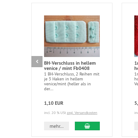
BH-Verschluss in hellem
1
venice / mint Fb0408
h
1 BH-Verschluss, 2 Reihen mit
1
je 3 Haken in hellem
ho
venice/mint (heller als in
V
der...
1,10 EUR
5
incl. 20 % USt
zzgl. Versandkosten
in
In den Warenkorb
mehr...