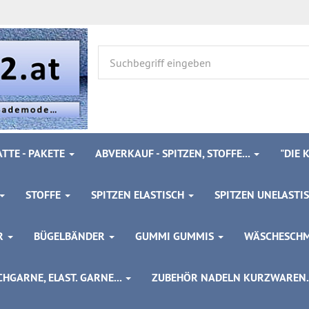
TTE - PAKETE
ABVERKAUF - SPITZEN, STOFFE...
"DIE
STOFFE
SPITZEN ELASTISCH
SPITZEN UNELASTI
ÖR
BÜGELBÄNDER
GUMMI GUMMIS
WÄSCHESCH
HGARNE, ELAST. GARNE...
ZUBEHÖR NADELN KURZWAREN..