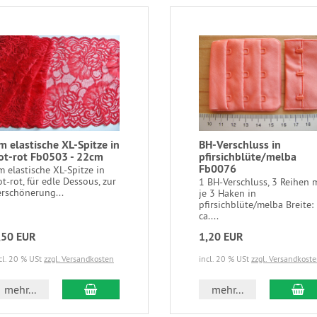
m elastische XL-Spitze in
BH-Verschluss in
ot-rot Fb0503 - 22cm
pfirsichblüte/melba
Fb0076
m elastische XL-Spitze in
t-rot, für edle Dessous, zur
1 BH-Verschluss, 3 Reihen 
erschönerung...
je 3 Haken in
pfirsichblüte/melba Breite:
ca....
,50 EUR
1,20 EUR
cl. 20 % USt
zzgl. Versandkosten
incl. 20 % USt
zzgl. Versandkost
In den Warenkorb
In
mehr...
mehr...