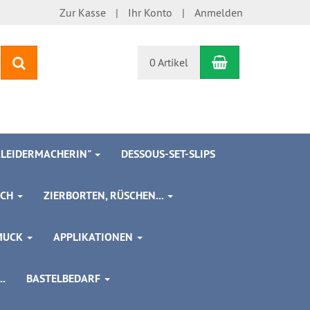
Zur Kasse
Ihr Konto
Anmelden
Warenkorb
Suchen
0 Artikel
 KLEIDERMACHERIN"
DESSOUS-SET-SLIPS
SCH
ZIERBORTEN, RÜSCHEN...
MUCK
APPLIKATIONEN
.
BASTELBEDARF