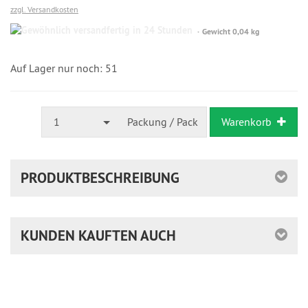
zzgl. Versandkosten
Gewöhnlich
Gewicht 0,04 kg
versandfertig
in
24
Auf Lager nur noch: 51
Stunden
1
Packung / Pack
Warenkorb
PRODUKTBESCHREIBUNG
KUNDEN KAUFTEN AUCH