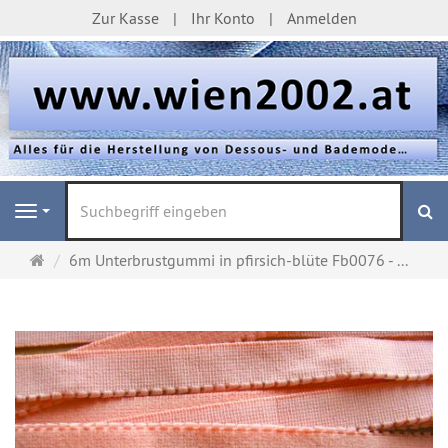
Zur Kasse
Ihr Konto
Anmelden
S
Navigation
Startseite
6m Unterbrustgummi in pfirsich-blüte Fb0076 - ...