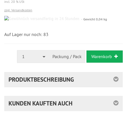
incl. 20 % USt
zzgl. Versandkosten
Gewöhnlich
Gewicht 0,04 kg
versandfertig
in
24
Auf Lager nur noch: 83
Stunden
1
Packung / Pack
Warenkorb
PRODUKTBESCHREIBUNG
KUNDEN KAUFTEN AUCH