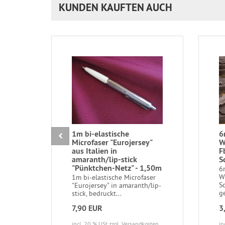
KUNDEN KAUFTEN AUCH
1m bi-elastische
6
Microfaser "Eurojersey"
W
aus Italien in
F
amaranth/lip-stick
S
"Pünktchen-Netz" - 1,50m
6
W
1m bi-elastische Microfaser
S
"Eurojersey" in amaranth/lip-
ge
stick, bedruckt...
7,90 EUR
3
incl. 20 % USt
zzgl. Versandkosten
in