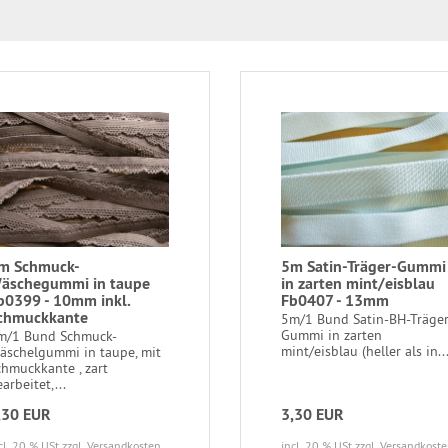
m Schmuck-
5m Satin-Träger-Gummi
äschegummi in taupe
in zarten mint/eisblau
b0399 - 10mm inkl.
Fb0407 - 13mm
chmuckkante
5m/1 Bund Satin-BH-Träger
Gummi in zarten
m/1 Bund Schmuck-
mint/eisblau (heller als in..
äschelgummi in taupe, mit
chmuckkante , zart
arbeitet,...
,30 EUR
3,30 EUR
cl. 20 % USt
zzgl. Versandkosten
incl. 20 % USt
zzgl. Versandkost