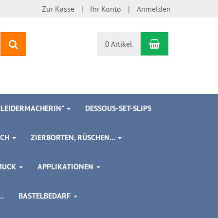
Zur Kasse
Ihr Konto
Anmelden
Warenkorb
Suchen
0 Artikel
 KLEIDERMACHERIN"
DESSOUS-SET-SLIPS
SCH
ZIERBORTEN, RÜSCHEN...
MUCK
APPLIKATIONEN
.
BASTELBEDARF