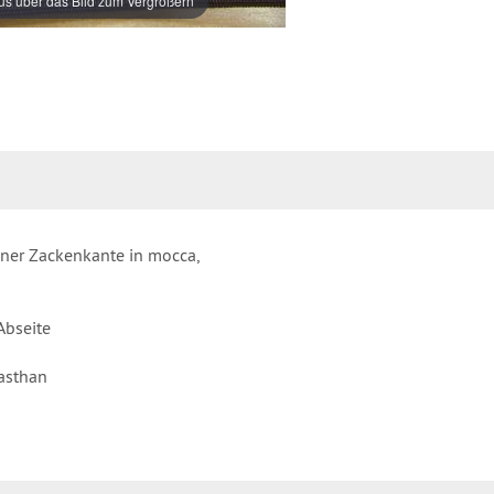
s über das Bild zum Vergrößern
ner Zackenkante in mocca,
Abseite
asthan