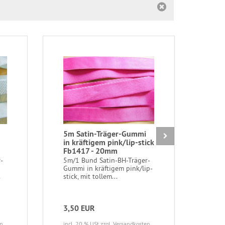
5m Satin-Träger-Gummi
5m 
in kräftigem pink/lip-stick
Gum
Fb1417 - 20mm
jean
Sch
-
5m/1 Bund Satin-BH-Träger-
Gummi in kräftigem pink/lip-
5m/1
.
stick, mit tollem...
in j
grau-
3,50 EUR
3,5
en
incl. 20 % USt
zzgl. Versandkosten
incl.