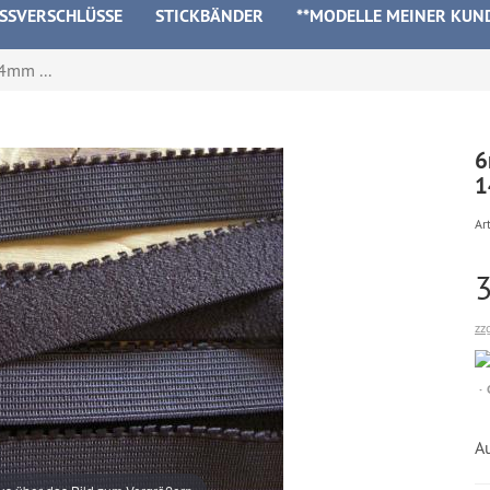
ISSVERSCHLÜSSE
STICKBÄNDER
**MODELLE MEINER KUN
4mm ...
6
1
Art
zz
A