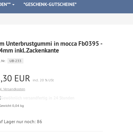
DEN**
*GESCHENK-GUTSCHEINE*
m Unterbrustgummi in mocca Fb0395 -
4mm inkl.Zackenkante
.Nr.:
UB-233
3,30 EUR
incl. 20 % USt
gl. Versandkosten
Gewöhnlich
versandfertig
Gewicht 0,04 kg
in
24
Stunden
uf Lager nur noch: 86