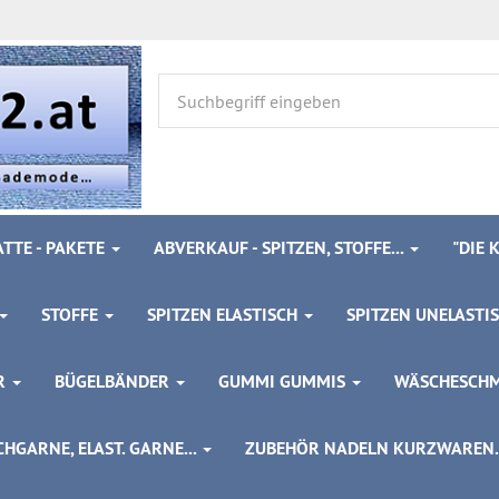
TTE - PAKETE
ABVERKAUF - SPITZEN, STOFFE...
"DIE
STOFFE
SPITZEN ELASTISCH
SPITZEN UNELASTI
ÖR
BÜGELBÄNDER
GUMMI GUMMIS
WÄSCHESCH
HGARNE, ELAST. GARNE...
ZUBEHÖR NADELN KURZWAREN..