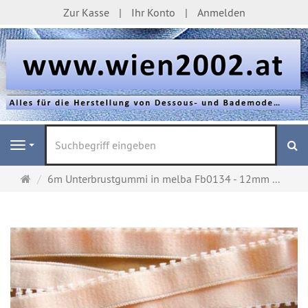
Zur Kasse
Ihr Konto
Anmelden
S
Navigation
Startseite
6m Unterbrustgummi in melba Fb0134 - 12mm ...