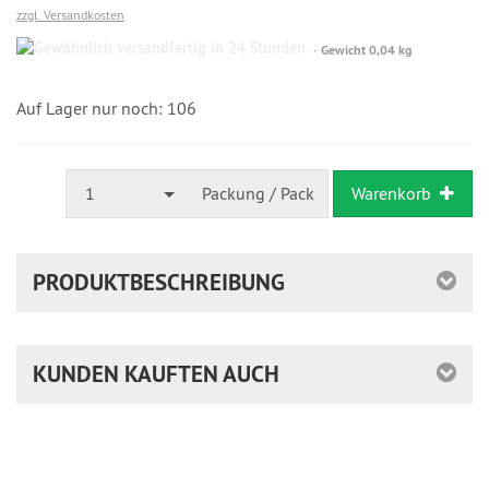
zzgl. Versandkosten
Gewöhnlich
Gewicht 0,04 kg
versandfertig
in
24
Auf Lager nur noch: 106
Stunden
1
Packung / Pack
Warenkorb
PRODUKTBESCHREIBUNG
KUNDEN KAUFTEN AUCH