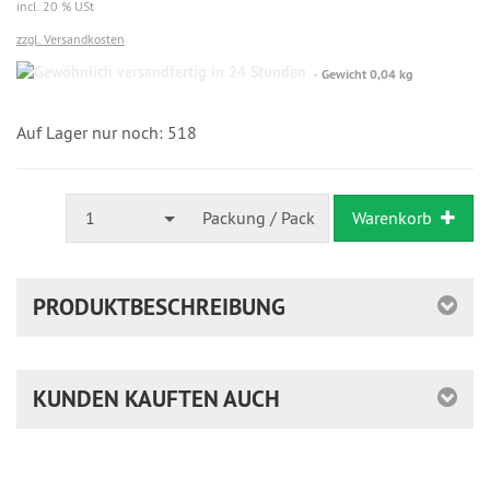
incl. 20 % USt
zzgl. Versandkosten
Gewöhnlich
Gewicht 0,04 kg
versandfertig
in
24
Auf Lager nur noch: 518
Stunden
1
Packung / Pack
Warenkorb
PRODUKTBESCHREIBUNG
KUNDEN KAUFTEN AUCH