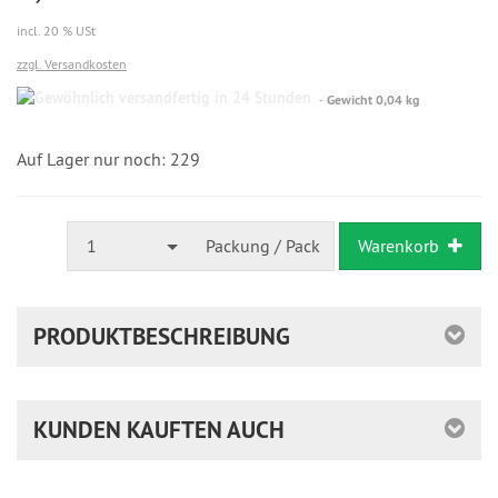
incl. 20 % USt
zzgl. Versandkosten
Gewöhnlich
Gewicht 0,04 kg
versandfertig
in
24
Auf Lager nur noch: 229
Stunden
1
Packung / Pack
Warenkorb
PRODUKTBESCHREIBUNG
KUNDEN KAUFTEN AUCH