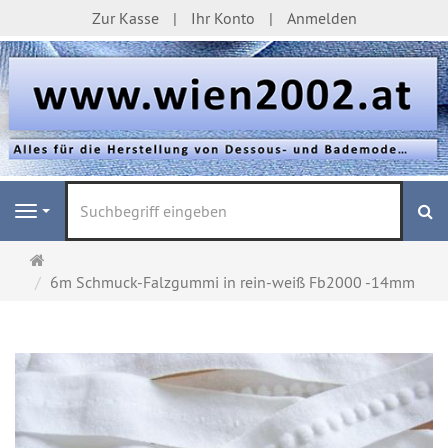
Zur Kasse
Ihr Konto
Anmelden
S
Navigation
Startseite
6m Schmuck-Falzgummi in rein-weiß Fb2000 -14mm