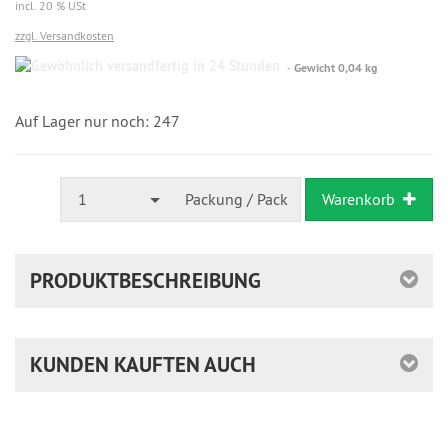
incl. 20 % USt
zzgl. Versandkosten
Gewöhnlich
Gewicht 0,04 kg
versandfertig
in
24
Auf Lager nur noch: 247
Stunden
1
Packung / Pack
Warenkorb
PRODUKTBESCHREIBUNG
KUNDEN KAUFTEN AUCH