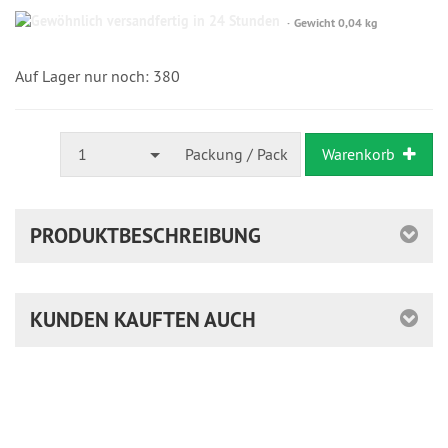
Gewöhnlich
Gewicht 0,04 kg
versandfertig
in
24
Auf Lager nur noch: 380
Stunden
1
Packung / Pack
Warenkorb
PRODUKTBESCHREIBUNG
KUNDEN KAUFTEN AUCH