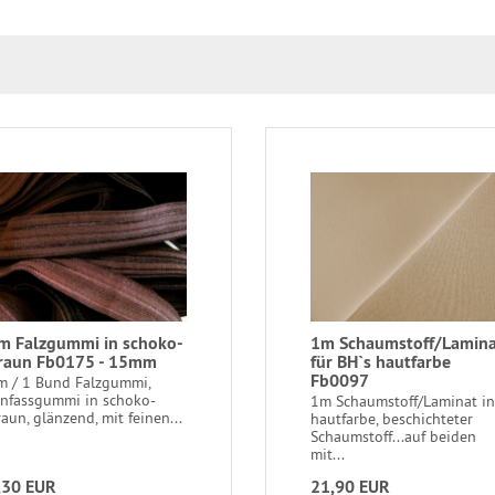
m Falzgummi in schoko-
1m Schaumstoff/Lamin
raun Fb0175 - 15mm
für BH`s hautfarbe
Fb0097
m / 1 Bund Falzgummi,
infassgummi in schoko-
1m Schaumstoff/Laminat in
aun, glänzend, mit feinen...
hautfarbe, beschichteter
Schaumstoff...auf beiden
mit...
,30 EUR
21,90 EUR