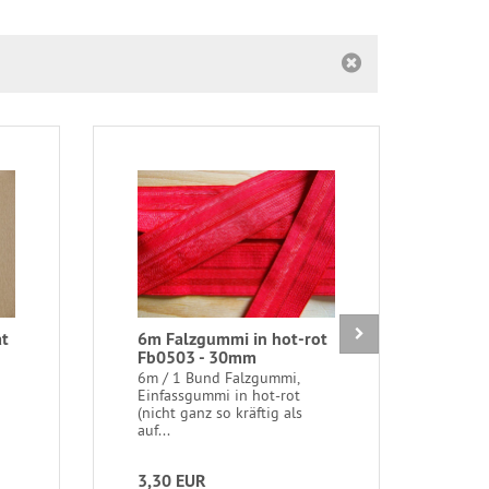
at
6m Falzgummi in hot-rot
4m 
Fb0503 - 30mm
Unge
30
6m / 1 Bund Falzgummi,
Einfassgummi in hot-rot
4m 
(nicht ganz so kräftig als
Unge
auf...
Trag
3,30 EUR
3,3