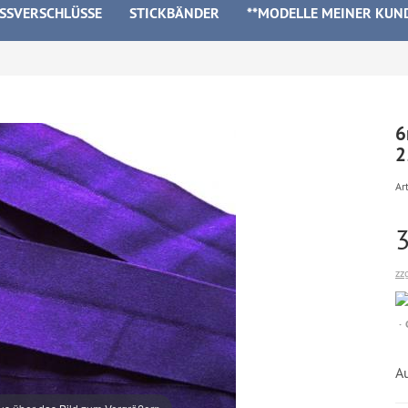
ISSVERSCHLÜSSE
STICKBÄNDER
**MODELLE MEINER KUN
6
Art
zz
A