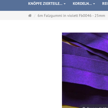
KNÖPFE ZIERTEILE...
KORDELN...
RE
Startseite
6m Falzgummi in violett Fb0046 - 25mm