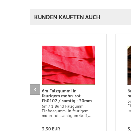
KUNDEN KAUFTEN AUCH
6m Falzgummi in
6
feurigem mohn-rot
b
Fb0102 / samtig - 30mm
6
E
6m / 1 Bund Falzgummi,
br
Einfassgummi in feurigem
mohn-rot, samtig im Griff,...
3,30 EUR
3