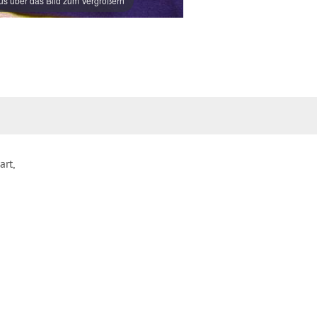
s über das Bild zum Vergrößern
art,