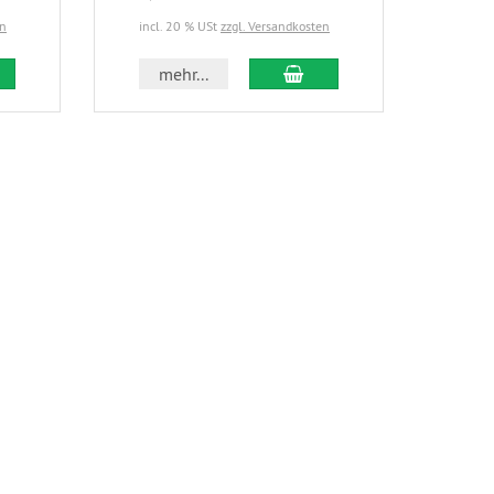
en
incl. 20 % USt
zzgl. Versandkosten
incl.
 den Warenkorb
In den Warenkorb
mehr...
m