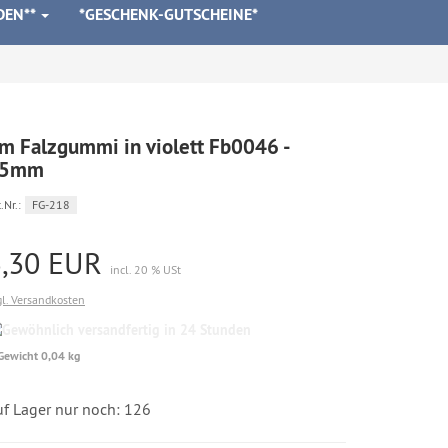
DEN**
*GESCHENK-GUTSCHEINE*
m Falzgummi in violett Fb0046 -
25mm
.Nr.:
FG-218
3,30 EUR
incl. 20 % USt
gl. Versandkosten
Gewöhnlich
versandfertig
Gewicht 0,04 kg
in
24
Stunden
uf Lager nur noch: 126