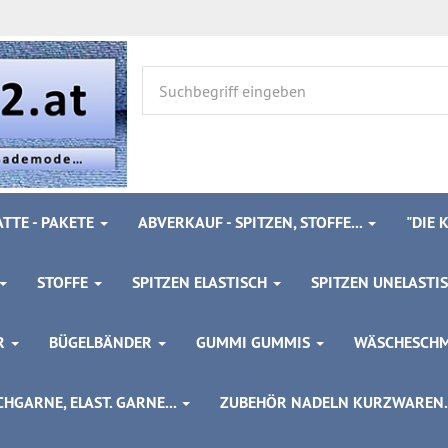
TTE - PAKETE
ABVERKAUF - SPITZEN, STOFFE...
"DIE
STOFFE
SPITZEN ELASTISCH
SPITZEN UNELASTI
ÖR
BÜGELBÄNDER
GUMMI GUMMIS
WÄSCHESCH
HGARNE, ELAST. GARNE...
ZUBEHÖR NADELN KURZWAREN..