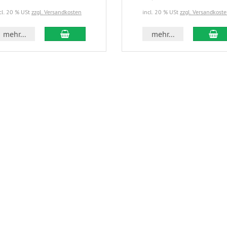
cl. 20 % USt
zzgl. Versandkosten
incl. 20 % USt
zzgl. Versandkost
In den Warenkorb
In
mehr...
mehr...