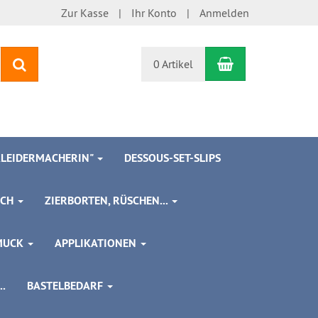
Zur Kasse
Ihr Konto
Anmelden
Warenkorb
Suchen
0 Artikel
 KLEIDERMACHERIN"
DESSOUS-SET-SLIPS
SCH
ZIERBORTEN, RÜSCHEN...
MUCK
APPLIKATIONEN
.
BASTELBEDARF