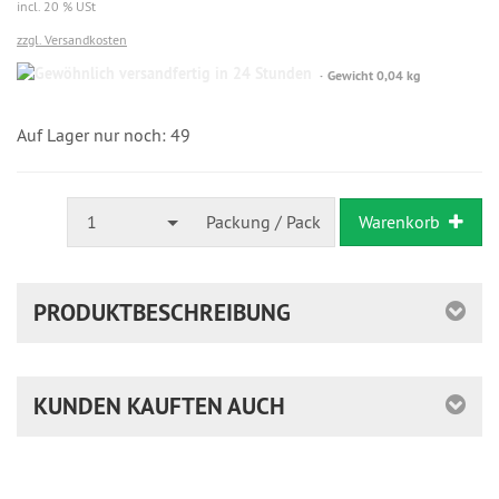
incl. 20 % USt
zzgl. Versandkosten
Gewöhnlich
Gewicht 0,04 kg
versandfertig
in
24
Auf Lager nur noch: 49
Stunden
1
Packung / Pack
Warenkorb
PRODUKTBESCHREIBUNG
KUNDEN KAUFTEN AUCH