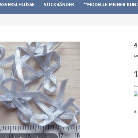
ISSVERSCHLÜSSE
STICKBÄNDER
**MODELLE MEINER KUN
4
Art
zz
Au