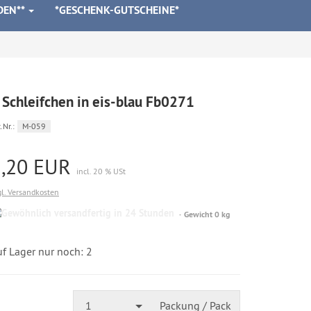
DEN**
*GESCHENK-GUTSCHEINE*
 Schleifchen in eis-blau Fb0271
.Nr.:
M-059
1,20 EUR
incl. 20 % USt
gl. Versandkosten
Gewöhnlich
Gewicht 0 kg
versandfertig
in
24
f Lager nur noch: 2
Stunden
1
Packung / Pack