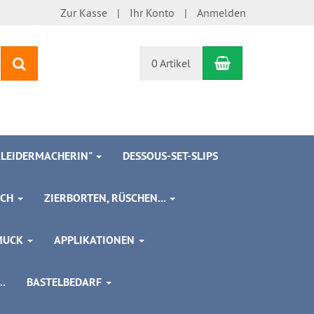
Zur Kasse
Ihr Konto
Anmelden
Warenkorb
Suchen
0 Artikel
 KLEIDERMACHERIN"
DESSOUS-SET-SLIPS
SCH
ZIERBORTEN, RÜSCHEN...
MUCK
APPLIKATIONEN
.
BASTELBEDARF