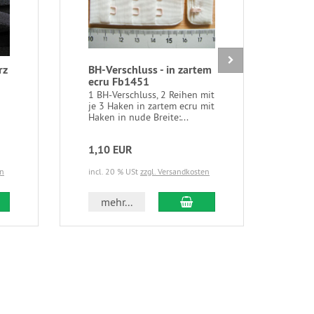
rz
BH-Verschluss - in zartem
1 S
ecru Fb1451
tau
1 BH-Verschluss, 2 Reihen mit
1 Sp
je 3 Haken in zartem ecru mit
taup
Haken in nude Breite:...
Polye
1,10 EUR
2,4
en
incl. 20 % USt
zzgl. Versandkosten
incl.
 den Warenkorb
In den Warenkorb
mehr...
m