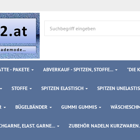
TTE - PAKETE
ABVERKAUF - SPITZEN, STOFFE...
"DIE
STOFFE
SPITZEN ELASTISCH
SPITZEN UNELASTI
ÖR
BÜGELBÄNDER
GUMMI GUMMIS
WÄSCHESCH
HGARNE, ELAST. GARNE...
ZUBEHÖR NADELN KURZWAREN..