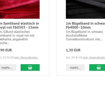
m Samtband elastisch in
1m Bügelband in schwa
oyal-rot Fb0503 - 15mm
Fb4000 -10mm
m /1Bund elastisches
1m Bügelband in schwarz,
amtband in royal-rot mit
durchstoßfeste
ebkante, angenehm
Tunnelkonstruktion mit...
iche...
,90 EUR
1,30 EUR
cl. 20 % USt
zzgl. Versandkosten
incl. 20 % USt
zzgl. Versandkost
In den Warenkorb
In
mehr...
mehr...