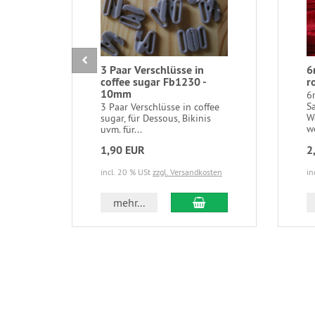
3 Paar Verschlüsse in
6
coffee sugar Fb1230 -
r
10mm
6
S
3 Paar Verschlüsse in coffee
W
sugar, für Dessous, Bikinis
we
uvm. für...
1,90 EUR
2
incl. 20 % USt
zzgl. Versandkosten
in
In den Warenkorb
mehr...