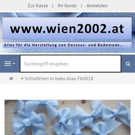
Zur Kasse
Ihr Konto
Anmelden
S
Navigation
Startseite
4 Schleifchen in baby-blau Fb0818