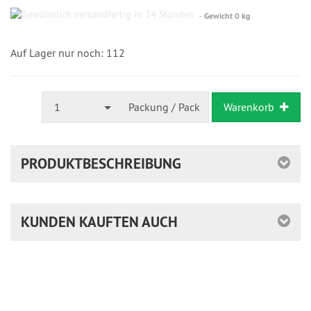
Gewöhnlich
Gewicht 0 kg
versandfertig
in
24
Auf Lager nur noch: 112
Stunden
1
Packung / Pack
Warenkorb
PRODUKTBESCHREIBUNG
KUNDEN KAUFTEN AUCH