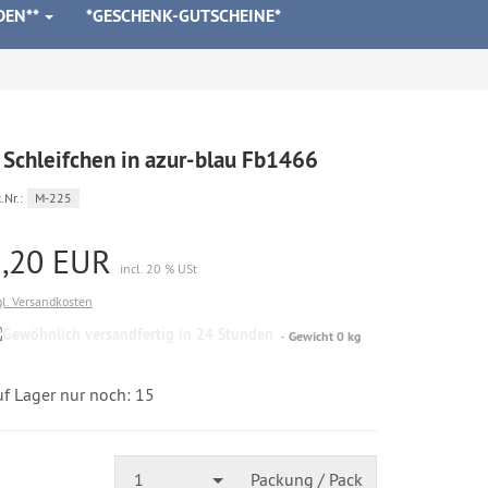
DEN**
*GESCHENK-GUTSCHEINE*
 Schleifchen in azur-blau Fb1466
.Nr.:
M-225
1,20 EUR
incl. 20 % USt
gl. Versandkosten
Gewöhnlich
Gewicht 0 kg
versandfertig
in
24
uf Lager nur noch: 15
Stunden
1
Packung / Pack