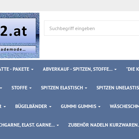
TTE - PAKETE
ABVERKAUF - SPITZEN, STOFFE...
"DIE
STOFFE
SPITZEN ELASTISCH
SPITZEN UNELASTI
ÖR
BÜGELBÄNDER
GUMMI GUMMIS
WÄSCHESCH
HGARNE, ELAST. GARNE...
ZUBEHÖR NADELN KURZWAREN..