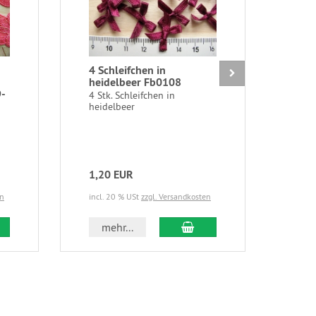
4 Schleifchen in
1m b
heidelbeer Fb0108
orc
9-
-1,
4 Stk. Schleifchen in
heidelbeer
1m b
in o
edle.
1,20 EUR
7,9
en
incl. 20 % USt
zzgl. Versandkosten
incl.
 den Warenkorb
In den Warenkorb
mehr...
m