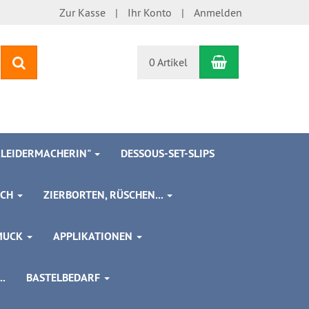
Zur Kasse
Ihr Konto
Anmelden
Warenkorb
Suchen
0 Artikel
 KLEIDERMACHERIN"
DESSOUS-SET-SLIPS
SCH
ZIERBORTEN, RÜSCHEN...
MUCK
APPLIKATIONEN
.
BASTELBEDARF