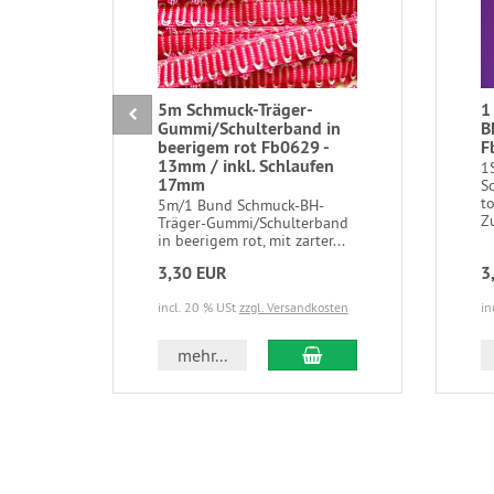
5m Schmuck-Träger-
1
Gummi/Schulterband in
B
beerigem rot Fb0629 -
F
13mm / inkl. Schlaufen
1
17mm
S
to
5m/1 Bund Schmuck-BH-
Z
Träger-Gummi/Schulterband
in beerigem rot, mit zarter...
3,30 EUR
3
incl. 20 % USt
zzgl. Versandkosten
in
In den Warenkorb
mehr...