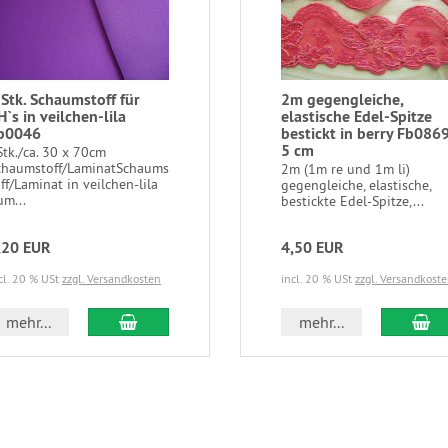
 Stk. Schaumstoff für
2m gegengleiche,
H`s in veilchen-lila
elastische Edel-Spitze
b0046
bestickt in berry Fb086
5 cm
Stk./ca. 30 x 70cm
chaumstoff/LaminatSchaums
2m (1m re und 1m li)
ff/Laminat in veilchen-lila
gegengleiche, elastische,
um...
bestickte Edel-Spitze,...
,20 EUR
4,50 EUR
cl. 20 % USt
zzgl. Versandkosten
incl. 20 % USt
zzgl. Versandkost
In den Warenkorb
In
mehr...
mehr...