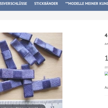
ISSVERSCHLÜSSE
STICKBÄNDER
**MODELLE MEINER KUN
4
Art
zz
A