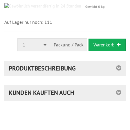
Gewöhnlich
Gewicht 0 kg
versandfertig
in
24
Auf Lager nur noch: 111
Stunden
1
Packung / Pack
Warenkorb
PRODUKTBESCHREIBUNG
KUNDEN KAUFTEN AUCH