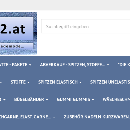
TTE - PAKETE
ABVERKAUF - SPITZEN, STOFFE...
"DIE
STOFFE
SPITZEN ELASTISCH
SPITZEN UNELASTI
ÖR
BÜGELBÄNDER
GUMMI GUMMIS
WÄSCHESCH
HGARNE, ELAST. GARNE...
ZUBEHÖR NADELN KURZWAREN..