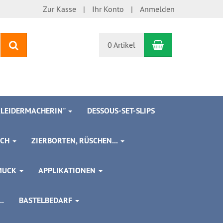
Zur Kasse
Ihr Konto
Anmelden
Warenkorb
Suchen
0 Artikel
 KLEIDERMACHERIN"
DESSOUS-SET-SLIPS
SCH
ZIERBORTEN, RÜSCHEN...
MUCK
APPLIKATIONEN
.
BASTELBEDARF