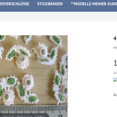
ISSVERSCHLÜSSE
STICKBÄNDER
**MODELLE MEINER KUN
4
Art
zz
A