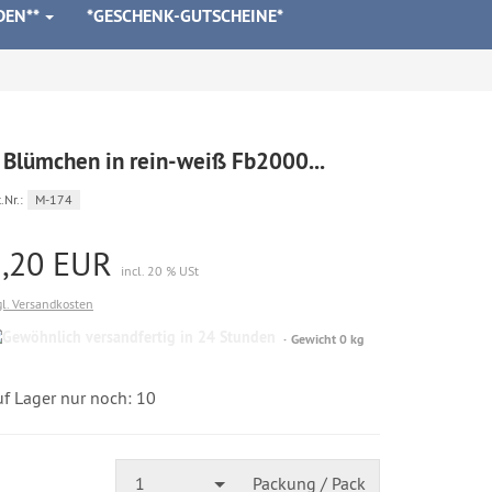
DEN**
*GESCHENK-GUTSCHEINE*
 Blümchen in rein-weiß Fb2000...
.Nr.:
M-174
1,20 EUR
incl. 20 % USt
gl. Versandkosten
Gewöhnlich
Gewicht 0 kg
versandfertig
in
24
uf Lager nur noch: 10
Stunden
1
Packung / Pack